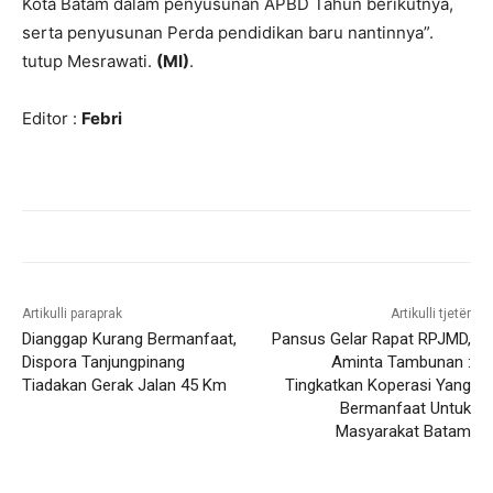
Kota Batam dalam penyusunan APBD Tahun berikutnya,
serta penyusunan Perda pendidikan baru nantinnya”.
tutup Mesrawati.
(MI)
.
Editor :
Febri
Artikulli paraprak
Artikulli tjetër
Dianggap Kurang Bermanfaat,
Pansus Gelar Rapat RPJMD,
Dispora Tanjungpinang
Aminta Tambunan :
Tiadakan Gerak Jalan 45 Km
Tingkatkan Koperasi Yang
Bermanfaat Untuk
Masyarakat Batam