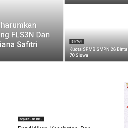
gharumkan
ang FLS3N Dan
ana Safitri
BINTAN
Kuota SPMB SMPN 28 Binta
70 Siswa
Kepulauan Riau