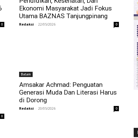
Pendidikan, Kesehatan, Dan
6
Ekonomi Masyarakat Jadi Fokus
Utama BAZNAS Tanjungpinang
Redaksi
-
22/05/2026
0
0
Batam
Amsakar Achmad: Penguatan
Generasi Muda Dan Literasi Harus
di Dorong
Redaksi
-
20/05/2026
0
0