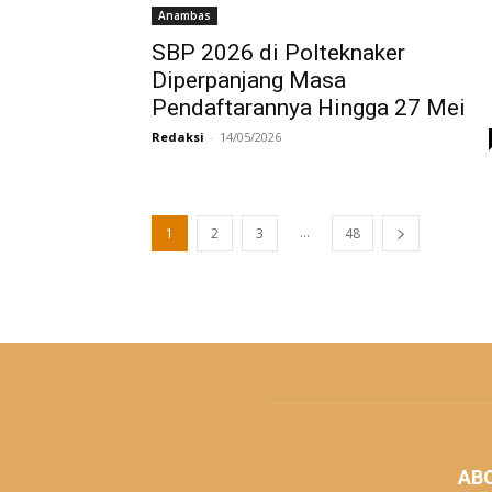
Anambas
SBP 2026 di Polteknaker
Diperpanjang Masa
Pendaftarannya Hingga 27 Mei
Redaksi
-
14/05/2026
...
1
2
3
48
AB