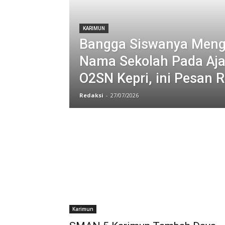
KARIMUN
Bangga Siswanya Men
Nama Sekolah Pada Aj
O2SN Kepri, ini Pesan Ri
Redaksi
-
27/07/2026
Karimun