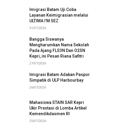
Imigrasi Batam Uji Coba
Layanan Keimigrasian melalui
ULTIMA I’M SEZ
31/07/2026
Bangga Siswanya
Mengharumkan Nama Sekolah
Pada Ajang FLS3N Dan O2SN
Kepri, ini Pesan Riana Safitri
27/07/2026
Imigrasi Batam Adakan Paspor
Simpatik di ULP Harbourbay
26/07/2026
Mahasiswa STAIN SAR Kepri
Ukir Prestasi di Lomba Artikel
Kemendikdasmen RI
25/07/2026