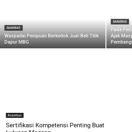
ANAMBAS
ANAMBAS
Pada Per
Waspadai Penipuan Berkedok Jual-Beli Titik
Ajak Masy
Dapur MBG
Pembangu
Anambas
Sertifikasi Kompetensi Penting Buat