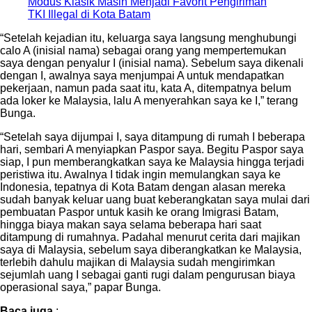
Modus Klasik Masih Menjadi Favorit Pengiriman
TKI Illegal di Kota Batam
“Setelah kejadian itu, keluarga saya langsung menghubungi
calo A (inisial nama) sebagai orang yang mempertemukan
saya dengan penyalur I (inisial nama). Sebelum saya dikenali
dengan I, awalnya saya menjumpai A untuk mendapatkan
pekerjaan, namun pada saat itu, kata A, ditempatnya belum
ada loker ke Malaysia, lalu A menyerahkan saya ke I,” terang
Bunga.
“Setelah saya dijumpai I, saya ditampung di rumah I beberapa
hari, sembari A menyiapkan Paspor saya. Begitu Paspor saya
siap, I pun memberangkatkan saya ke Malaysia hingga terjadi
peristiwa itu. Awalnya I tidak ingin memulangkan saya ke
Indonesia, tepatnya di Kota Batam dengan alasan mereka
sudah banyak keluar uang buat keberangkatan saya mulai dari
pembuatan Paspor untuk kasih ke orang Imigrasi Batam,
hingga biaya makan saya selama beberapa hari saat
ditampung di rumahnya. Padahal menurut cerita dari majikan
saya di Malaysia, sebelum saya diberangkatkan ke Malaysia,
terlebih dahulu majikan di Malaysia sudah mengirimkan
sejumlah uang I sebagai ganti rugi dalam pengurusan biaya
operasional saya,” papar Bunga.
Baca juga
: