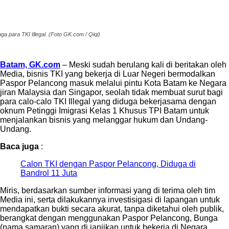
ga para TKI Illegal. (Foto GK.com / Qiqi)
Batam, GK.com
– Meski sudah berulang kali di beritakan oleh
Media, bisnis TKI yang bekerja di Luar Negeri bermodalkan
Paspor Pelancong masuk melalui pintu Kota Batam ke Negara
jiran Malaysia dan Singapor, seolah tidak membuat surut bagi
para calo-calo TKI Illegal yang diduga bekerjasama dengan
oknum Petinggi Imigrasi Kelas 1 Khusus TPI Batam untuk
menjalankan bisnis yang melanggar hukum dan Undang-
Undang.
Baca juga
:
Calon TKI dengan Paspor Pelancong, Diduga di
Bandrol 11 Juta
Miris, berdasarkan sumber informasi yang di terima oleh tim
Media ini, serta dilakukannya investisigasi di lapangan untuk
mendapatkan bukti secara akurat, tanpa diketahui oleh publik,
berangkat dengan menggunakan Paspor Pelancong, Bunga
(nama samaran) yang di janjikan untuk bekerja di Negara