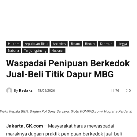
Hukrim
Kepulauan Riau
Anambas
Batam
Bintan
Karimun
Lingga
Natuna
Tanjungpinang
Nasional
Waspadai Penipuan Berkedok
Jual-Beli Titik Dapur MBG
By
Redaksi
18/05/2026
76
0
Wakil Kepala BGN, Brigjen Pol Sony Sanjaya. (Foto KOMPAS.com/ Nugraha Perdana)
Jakarta, GK.com
– Masyarakat harus mewaspadai
maraknya dugaan praktik penipuan berkedok jual-beli