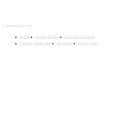
© gerbangkepri.com
Kontak
Struktur Redaksi
Kode Etik Jurnalistik
Pedoman Media Siber
Disclaimer
Privacy Policy