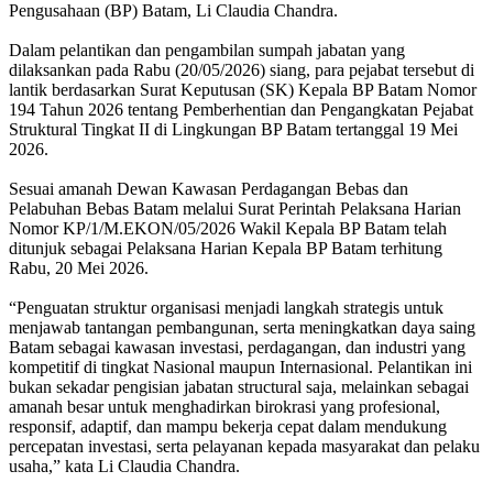
Pengusahaan (BP) Batam, Li Claudia Chandra.
Dalam pelantikan dan pengambilan sumpah jabatan yang
dilaksankan pada Rabu (20/05/2026) siang, para pejabat tersebut di
lantik berdasarkan Surat Keputusan (SK) Kepala BP Batam Nomor
194 Tahun 2026 tentang Pemberhentian dan Pengangkatan Pejabat
Struktural Tingkat II di Lingkungan BP Batam tertanggal 19 Mei
2026.
Sesuai amanah Dewan Kawasan Perdagangan Bebas dan
Pelabuhan Bebas Batam melalui Surat Perintah Pelaksana Harian
Nomor KP/1/M.EKON/05/2026 Wakil Kepala BP Batam telah
ditunjuk sebagai Pelaksana Harian Kepala BP Batam terhitung
Rabu, 20 Mei 2026.
“Penguatan struktur organisasi menjadi langkah strategis untuk
menjawab tantangan pembangunan, serta meningkatkan daya saing
Batam sebagai kawasan investasi, perdagangan, dan industri yang
kompetitif di tingkat Nasional maupun Internasional. Pelantikan ini
bukan sekadar pengisian jabatan structural saja, melainkan sebagai
amanah besar untuk menghadirkan birokrasi yang profesional,
responsif, adaptif, dan mampu bekerja cepat dalam mendukung
percepatan investasi, serta pelayanan kepada masyarakat dan pelaku
usaha,” kata Li Claudia Chandra.