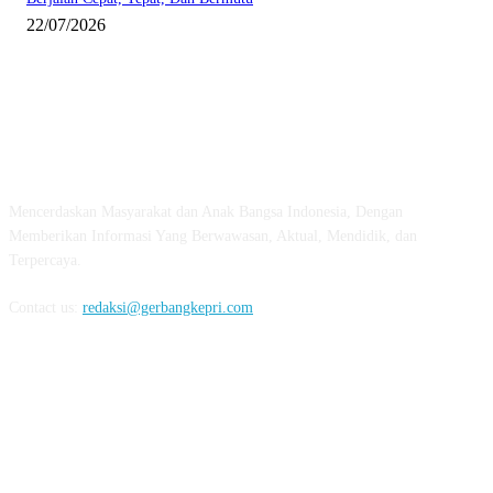
22/07/2026
ABOUT US
Mencerdaskan Masyarakat dan Anak Bangsa Indonesia, Dengan
Memberikan Informasi Yang Berwawasan, Aktual, Mendidik, dan
Terpercaya.
Contact us:
redaksi@gerbangkepri.com
FOLLOW US