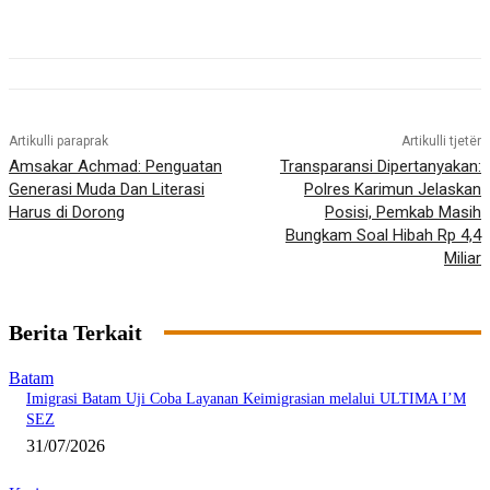
Artikulli paraprak
Artikulli tjetër
Amsakar Achmad: Penguatan
Transparansi Dipertanyakan:
Generasi Muda Dan Literasi
Polres Karimun Jelaskan
Harus di Dorong
Posisi, Pemkab Masih
Bungkam Soal Hibah Rp 4,4
Miliar
Berita Terkait
Batam
Imigrasi Batam Uji Coba Layanan Keimigrasian melalui ULTIMA I’M
SEZ
31/07/2026