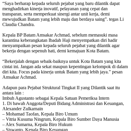
“Saya berharap kepada seluruh pejabat yang baru dilantik dapat
menghadirkan kinerja inovatif, pelayanan yang cepat dan
transparan, serta memperkuat sinergi antar unit kerja, demi
mewujudkan Batam yang lebih maju dan berdaya saing”. tegas Li
Claudia Chandra.
Kepala BP Batam Amsakar Achmad, sebelum memasuki masa
karantina keberangkatan Ibadah Haji menyempatkan diri hadir
menyampaikan pesan kepada seluruh pejabat yang dilantik agar
bekerja dengan sepenuh hati, demi kemajuan Kota Batam.
“Bekerjalah dengan sebaik-baiknya untuk Kota Batam yang kita
cintai ini. Jangan ada sekat maupun kepentingan kelompok di dalam
diri kita. Focus pada kinerja untuk Batam yang lebih jaya.” pesan
Amsakar Achmad.
Adapun para Pejabat Struktural Tingkat II yang Dilantik saat itu
antara lain :
Imbuh Agustanto sebagai Kepala Satuan Pemeriksa Intern
1. Di bawah Anggota/Deputi Bidang Administrasi dan Keuangan,
Alexander Zulkarnain
– Mohamad Taofan, Kepala Biro Umum
– Vitria Kusuma Ningrum, Kepala Biro Sumber Daya Manusia
– Alex Sumarna, Kepala Biro Hukum
– Siswanto, Kepala Biro Keuangan