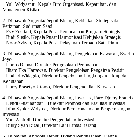
– Yuli Widyastuti, Kepala Biro Organisasi, Kepatuhan, dan
Manajemen Risiko
2. Di bawah Anggota/Deputi Bidang Kebijakan Strategis dan
Perizinan, Sudirman Saad
– Evy Yusriani, Kepala Pusat Perencanaan Program Strategis
– Budi Susilo, Kepala Pusat Harmonisasi Kebijakan Strategis
– Noor Azizah, Kepala Pusat Pelayanan Terpadu Satu Pintu
3. Di bawah Anggota/Deputi Bidang Pengelolaan Kawasan, Syarlin
Joyo
– Harlas Buana, Direktur Pengelolaan Pertanahan
– Ilham Eka Hartawan, Direktur Pengelolaan Pengairan Pesisir
– Hadjad Widagdo, Direktur Pengelolaan Lingkungan Hidup dan
Kehutanan
– Harry Prasetyo Utomo, Direktur Pengendalian Kawasan
4. Di bawah Anggota/Deputi Bidang Investasi, Fary Djemy Francis
– Dendi Gustinandar – Direktur Promosi dan Fasilitasi Investasi
– Irfan Syakir Widyasa, Direktur Perencanaan dan Pengembangan
Investasi
– Yani Alkindi, Direktur Pengendalian Investasi
– Rully Syah Rizal ,Direktur Lalu Lintas Barang
5. Di bawah, Anggota/Deputi Bidang Pengusahaan, Denny