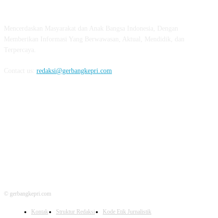
ABOUT US
Mencerdaskan Masyarakat dan Anak Bangsa Indonesia, Dengan
Memberikan Informasi Yang Berwawasan, Aktual, Mendidik, dan
Terpercaya.
Contact us:
redaksi@gerbangkepri.com
FOLLOW US
© gerbangkepri.com
Kontak
Struktur Redaksi
Kode Etik Jurnalistik