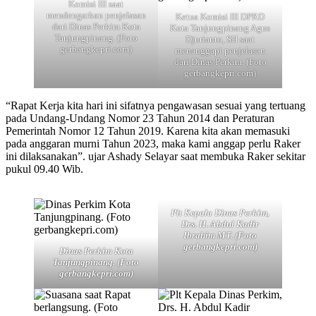
Komisi III saat
mendengarkan penjelasan
Ketua Komisi III DPRD
dari Dinas Perkim Kota
Kota Tanjungpinang Agus
Tanjungpinang. (Foto
Djurianto, SH saat
gerbangkepri.com)
menanggapi penjelasan
dari Dinas Perkim. (Foto
gerbangkepri.com)
“Rapat Kerja kita hari ini sifatnya pengawasan sesuai yang tertuang
pada Undang-Undang Nomor 23 Tahun 2014 dan Peraturan
Pemerintah Nomor 12 Tahun 2019. Karena kita akan memasuki
pada anggaran murni Tahun 2023, maka kami anggap perlu Raker
ini dilaksanakan”. ujar Ashady Selayar saat membuka Raker sekitar
pukul 09.40 Wib.
Plt Kepala Dinas Perkim,
Drs. H. Abdul Kadir
Ibrahim MT. (Foto
gerbangkepri.com)
Dinas Perkim Kota
Tanjungpinang. (Foto
gerbangkepri.com)