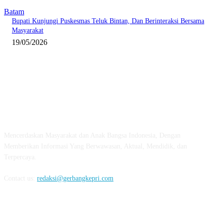
Batam
Bupati Kunjungi Puskesmas Teluk Bintan, Dan Berinteraksi Bersama
Masyarakat
19/05/2026
ABOUT US
Mencerdaskan Masyarakat dan Anak Bangsa Indonesia, Dengan
Memberikan Informasi Yang Berwawasan, Aktual, Mendidik, dan
Terpercaya.
Contact us:
redaksi@gerbangkepri.com