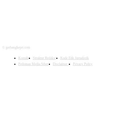
FOLLOW US
© gerbangkepri.com
Kontak
Struktur Redaksi
Kode Etik Jurnalistik
Pedoman Media Siber
Disclaimer
Privacy Policy