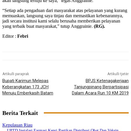
akan langsung tertuju ke saya,” tegas Anggrainie.
“Setiap ada pengaduan dari masyarakat atas pelayanan yang kurang
memuaskan, langsung saya tinjau dan memastikan kebenarannya,
jadi secara institusi kami selalu berusaha memberikan pelayanan
yang terbaik buat masyarakat,” tutup Anggrainie.
(RG).
Editor :
Febri
Artikulli paraprak
Artikulli tjetër
Bupati Karimun Melepas
BPJS Ketenagakerjaan
Keberangkatan 173 JCH
Tanjungpinang Berpartisipasi
Menuju Emberkasih Batam
Dalam Acara Run 10 KM 2019
Berita Terkait
Kepulauan Riau
UPTD Instalasi Farmasi Kepri Pastikan Distribusi Obat Dan Vaksin