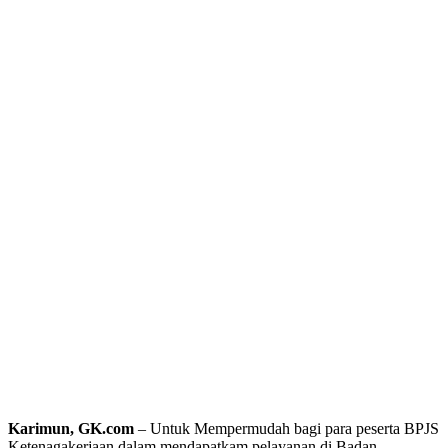
Karimun, GK.com
– Untuk Mempermudah bagi para peserta BPJS
Ketenagakerjaan dalam mendapatkam pelayanan di Badan