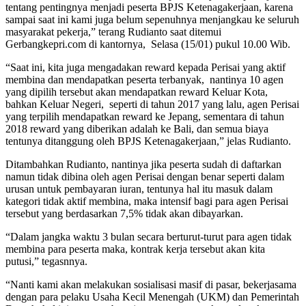
tentang pentingnya menjadi peserta BPJS Ketenagakerjaan, karena
sampai saat ini kami juga belum sepenuhnya menjangkau ke seluruh
masyarakat pekerja,” terang Rudianto saat ditemui
Gerbangkepri.com di kantornya, Selasa (15/01) pukul 10.00 Wib.
“Saat ini, kita juga mengadakan reward kepada Perisai yang aktif
membina dan mendapatkan peserta terbanyak, nantinya 10 agen
yang dipilih tersebut akan mendapatkan reward Keluar Kota,
bahkan Keluar Negeri, seperti di tahun 2017 yang lalu, agen Perisai
yang terpilih mendapatkan reward ke Jepang, sementara di tahun
2018 reward yang diberikan adalah ke Bali, dan semua biaya
tentunya ditanggung oleh BPJS Ketenagakerjaan,” jelas Rudianto.
Ditambahkan Rudianto, nantinya jika peserta sudah di daftarkan
namun tidak dibina oleh agen Perisai dengan benar seperti dalam
urusan untuk pembayaran iuran, tentunya hal itu masuk dalam
kategori tidak aktif membina, maka intensif bagi para agen Perisai
tersebut yang berdasarkan 7,5% tidak akan dibayarkan.
“Dalam jangka waktu 3 bulan secara berturut-turut para agen tidak
membina para peserta maka, kontrak kerja tersebut akan kita
putusi,” tegasnnya.
“Nanti kami akan melakukan sosialisasi masif di pasar, bekerjasama
dengan para pelaku Usaha Kecil Menengah (UKM) dan Pemerintah