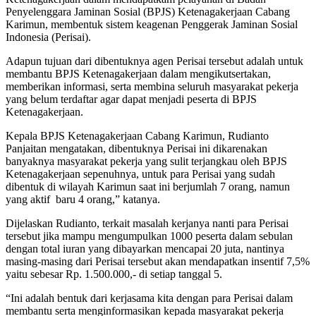
Penyelenggara Jaminan Sosial (BPJS) Ketenagakerjaan Cabang
Karimun, membentuk sistem keagenan Penggerak Jaminan Sosial
Indonesia (Perisai).
Adapun tujuan dari dibentuknya agen Perisai tersebut adalah untuk
membantu BPJS Ketenagakerjaan dalam mengikutsertakan,
memberikan informasi, serta membina seluruh masyarakat pekerja
yang belum terdaftar agar dapat menjadi peserta di BPJS
Ketenagakerjaan.
Kepala BPJS Ketenagakerjaan Cabang Karimun, Rudianto
Panjaitan mengatakan, dibentuknya Perisai ini dikarenakan
banyaknya masyarakat pekerja yang sulit terjangkau oleh BPJS
Ketenagakerjaan sepenuhnya, untuk para Perisai yang sudah
dibentuk di wilayah Karimun saat ini berjumlah 7 orang, namun
yang aktif baru 4 orang,” katanya.
Dijelaskan Rudianto, terkait masalah kerjanya nanti para Perisai
tersebut jika mampu mengumpulkan 1000 peserta dalam sebulan
dengan total iuran yang dibayarkan mencapai 20 juta, nantinya
masing-masing dari Perisai tersebut akan mendapatkan insentif 7,5%
yaitu sebesar Rp. 1.500.000,- di setiap tanggal 5.
“Ini adalah bentuk dari kerjasama kita dengan para Perisai dalam
membantu serta menginformasikan kepada masyarakat pekerja