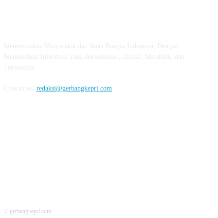
ABOUT US
Mencerdaskan Masyarakat dan Anak Bangsa Indonesia, Dengan
Memberikan Informasi Yang Berwawasan, Aktual, Mendidik, dan
Terpercaya.
Contact us:
redaksi@gerbangkepri.com
FOLLOW US
© gerbangkepri.com