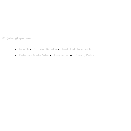
© gerbangkepri.com
Kontak
Struktur Redaksi
Kode Etik Jurnalistik
Pedoman Media Siber
Disclaimer
Privacy Policy