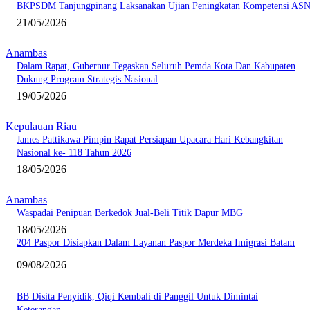
BKPSDM Tanjungpinang Laksanakan Ujian Peningkatan Kompetensi AS
21/05/2026
Anambas
Dalam Rapat, Gubernur Tegaskan Seluruh Pemda Kota Dan Kabupaten
Dukung Program Strategis Nasional
19/05/2026
Kepulauan Riau
James Pattikawa Pimpin Rapat Persiapan Upacara Hari Kebangkitan
Nasional ke- 118 Tahun 2026
18/05/2026
Anambas
Waspadai Penipuan Berkedok Jual-Beli Titik Dapur MBG
18/05/2026
204 Paspor Disiapkan Dalam Layanan Paspor Merdeka Imigrasi Batam
09/08/2026
BB Disita Penyidik, Qiqi Kembali di Panggil Untuk Dimintai
Keterangan