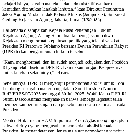
pelajari isinya, bagaimana teknis dan administratifnya, baru
kemudian ditentukan langkah lanjutan,” kata Direktur Penuntutan
Jaksa Agung Muda Tindak Pidana Khusus (Jampidsus), Sutikno di
Gedung Kejaksaan Agung, Jakarta, Jumat (1/8/2025).
Hal senada disampaikan Kepala Pusat Penerangan Hukum
Kejaksaan Agung, Anang Supriatna. Ia menegaskan bahwa
Kejaksaan menghormati keputusan politik yang telah disepakati
Presiden RI Prabowo Subianto bersama Dewan Perwakilan Rakyat
(DPR) terkait pengampunan hukum tersebut.
“Kami menghormati, dan ini sudah menjadi kebijakan dari Presiden
RI yang telah disetujui DPR RI. Kami akan tunggu Keppres-nya
untuk langkah selanjutnya,” jelasnya.
Sebelumnya, DPR RI menyetujui permohonan abolisi untuk Tom
Lembong sebagaimana tertuang dalam Surat Presiden Nomor
R.43/PRES/07/2025 tertanggal 30 Juli 2025. Wakil Ketua DPR RI,
Sufmi Dasco Ahmad menyatakan bahwa lembaga legislatif telah
memberikan pertimbangan dan persetujuan secara resmi atas usulan
Presiden.
Menteri Hukum dan HAM Supratman Andi Agtas mengungkapkan
bahwa dirinya yang mengusulkan pemberian abolisi kepada
Presiden. Ia menandatangani langsung surat permohonan tersebut.