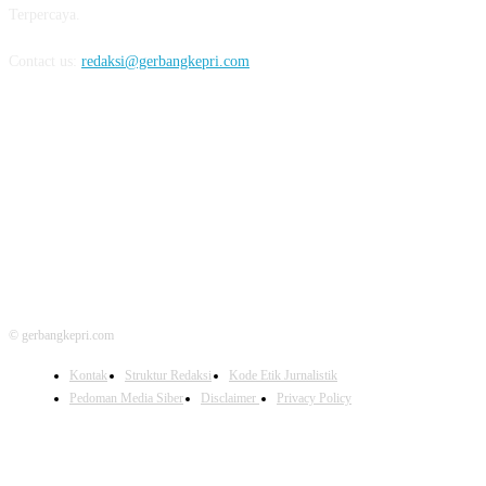
Terpercaya.
Contact us:
redaksi@gerbangkepri.com
FOLLOW US
© gerbangkepri.com
Kontak
Struktur Redaksi
Kode Etik Jurnalistik
Pedoman Media Siber
Disclaimer
Privacy Policy