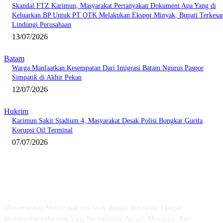
Skandal FTZ Karimun, Masyarakat Pertanyakan Dokument Apa Yang di
Keluarkan BP Untuk PT OTK Melakukan Ekspor Minyak, Bupati Terkesa
Lindungi Perusahaan
13/07/2026
Batam
Warga Manfaatkan Kesempatan Dari Imigrasi Batam Ngurus Paspor
Simpatik di Akhir Pekan
12/07/2026
Hukrim
Karimun Sakit Stadium 4, Masyarakat Desak Polisi Bongkar Gurita
Korupsi Oil Terminal
07/07/2026
ABOUT US
Mencerdaskan Masyarakat dan Anak Bangsa Indonesia, Dengan
Memberikan Informasi Yang Berwawasan, Aktual, Mendidik, dan