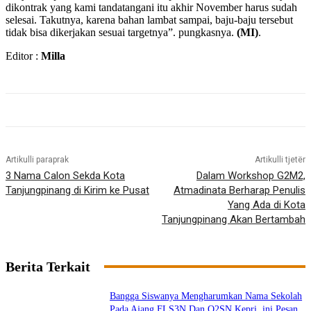
dikontrak yang kami tandatangani itu akhir November harus sudah
selesai. Takutnya, karena bahan lambat sampai, baju-baju tersebut
tidak bisa dikerjakan sesuai targetnya”. pungkasnya.
(MI)
.
Editor :
Milla
Artikulli paraprak
Artikulli tjetër
3 Nama Calon Sekda Kota
Dalam Workshop G2M2,
Tanjungpinang di Kirim ke Pusat
Atmadinata Berharap Penulis
Yang Ada di Kota
Tanjungpinang Akan Bertambah
Berita Terkait
Bangga Siswanya Mengharumkan Nama Sekolah
Pada Ajang FLS3N Dan O2SN Kepri, ini Pesan