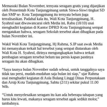
Memasuki Bulan November, ternyata seragam gratis yang dijanjikan
oleh Pemerintah Kota Tanjungpinang untuk Siswa-Siswi tingkat SD
dan SMP se- Kota Tanjungpinang itu ternyata belum juga
terealisasikan. Padahal kala itu, Wali Kota Tanjungpinang, H.
Syahrul saat diwawancarai oleh Media ini, Rabu (18/10) usai
menghadiri kegiatan di Kantor DPRD Kota Tanjungpinang sempat
mengatakan bahwa, seragam Sekolah tersebut akan dibagikan pada
bulan November ini.
Wakil Wali Kota Tanjungpinang, Hj Rahma, S.IP saat awak Media
ini menanyakan terkait hal tersebut yang sempat diutarakan oleh
Wali Kota H. Syahrul, dirinya mengungkapkan bahwa terkait
pembagian seragam tersebut belum tau persis kapan pastinya
seragam itu akan dibagikan.
“Saya taunya bulan November sudah selesai, untuk tanggalnya saya
tidak tau persi, mudah-mudahan saja bulan ini siap,” ujar Rahma
usai menghadiri kegiatan di Aula Bulang Linggi Dinas Perpustakaan
dan Arsip Kota Tanjungpinang, Sabtu (2/11) sekitar pukul 11.00
Wib.
“Untuk menyelesaikan seragam itu kan ada beberapa tahapan yang
harus kita lewati, makanya seragam tersebut agak sedikit molor,”
tambahnya.