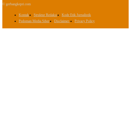
© gerbangkepri.com
Kontak
Struktur Redaksi
Kode Etik Jurnalistik
Pedoman Media Siber
Disclaimer
Privacy Policy