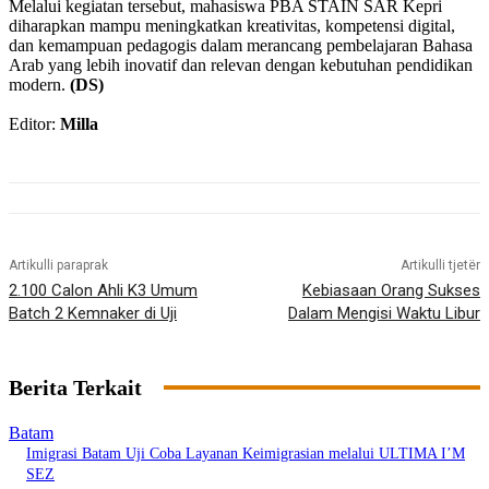
Melalui kegiatan tersebut, mahasiswa PBA STAIN SAR Kepri
diharapkan mampu meningkatkan kreativitas, kompetensi digital,
dan kemampuan pedagogis dalam merancang pembelajaran Bahasa
Arab yang lebih inovatif dan relevan dengan kebutuhan pendidikan
modern.
(DS)
Editor:
Milla
Artikulli paraprak
Artikulli tjetër
2.100 Calon Ahli K3 Umum
Kebiasaan Orang Sukses
Batch 2 Kemnaker di Uji
Dalam Mengisi Waktu Libur
Berita Terkait
Batam
Imigrasi Batam Uji Coba Layanan Keimigrasian melalui ULTIMA I’M
SEZ