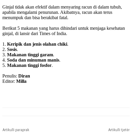
Ginjal tidak akan efektif dalam menyaring racun di dalam tubuh,
apabila mengalami penurunan. Akibatnya, racun akan terus
menumpuk dan bisa berakibat fatal.
Berikut 5 makanan yang harus dihindari untuk menjaga kesehatan
ginjal, di lansir dari Times of India.
1.
Keripik dan jenis olahan chiki
.
2.
Sosis
.
3.
Makanan tinggi garam
.
4.
Soda dan minuman manis
.
5.
Makanan tinggi fosfor
.
Penulis:
Diran
Editor:
Milla
Artikulli paraprak
Artikulli tjetër