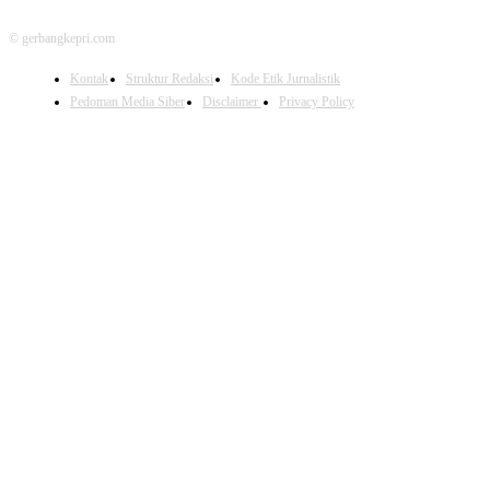
© gerbangkepri.com
Kontak
Struktur Redaksi
Kode Etik Jurnalistik
Pedoman Media Siber
Disclaimer
Privacy Policy