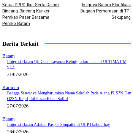
Ketua DPRD Ikut Serta Dalam
Imigrasi Batam Klarifikasi
Bincang-Bincang Kunker
Dugaan Pemerasan di TPI
Pemkab Paser Bersama
Sekupang
Pemko Batam
Berita Terkait
Batam
Imigrasi Batam Uji Coba Layanan Keimigrasian melalui ULTIMA I’M
SEZ
31/07/2026
Karimun
Bangga Siswanya Mengharumkan Nama Sekolah Pada Ajang FLS3N Dan
O2SN Kepri, ini Pesan Riana Safitri
27/07/2026
Batam
Imigrasi Batam Adakan Paspor Simpatik di ULP Harbourbay
26/07/2026