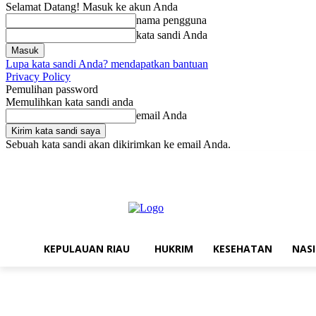
Selamat Datang! Masuk ke akun Anda
nama pengguna
kata sandi Anda
Lupa kata sandi Anda? mendapatkan bantuan
Privacy Policy
Pemulihan password
Memulihkan kata sandi anda
email Anda
Sebuah kata sandi akan dikirimkan ke email Anda.
Sabtu, Agustus 8, 2026
Masuk / Bergabung
Kontak
Struktur Reda
KEPULAUAN RIAU
HUKRIM
KESEHATAN
NAS