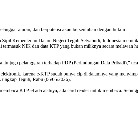
langgar aturan, dan berpotensi akan bersentuhan dengan hukum.
an Sipil Kementerian Dalam Negeri Teguh Setyabudi, Indonesia memili
 termasuk NIK dan data KTP yang bukan miliknya secara melawan huk
nya itu juga pelanggaran terhadap PDP (Perlindungan Data Pribadi),” u
lektronik, karena e-KTP sudah punya cip di dalamnya yang menyimpan 
. ungkap Teguh, Rabu (06/05/2026).
 membaca KTP-el ada alatnya, ada card reader untuk membaca. Sehingg