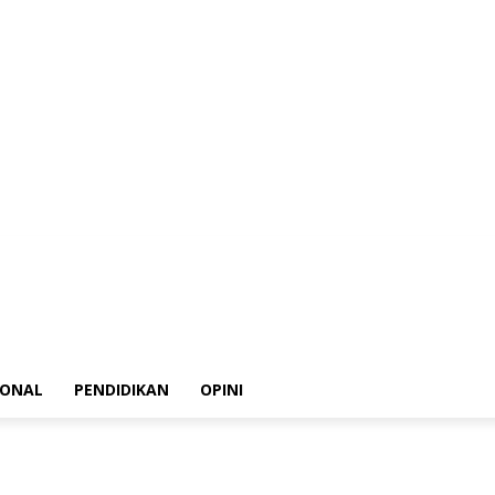
ksi
Kode Etik Jurnalistik
Pedoman Media Siber
Disclaimer
Privacy Policy
IONAL
PENDIDIKAN
OPINI