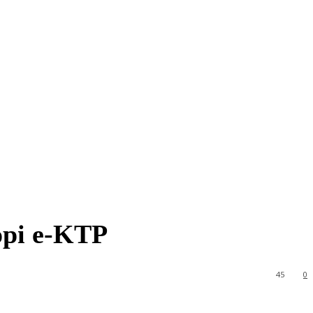
opi e-KTP
45
0