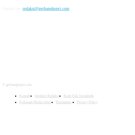
Contact us:
redaksi@gerbangkepri.com
FOLLOW US
© gerbangkepri.com
Kontak
Struktur Redaksi
Kode Etik Jurnalistik
Pedoman Media Siber
Disclaimer
Privacy Policy