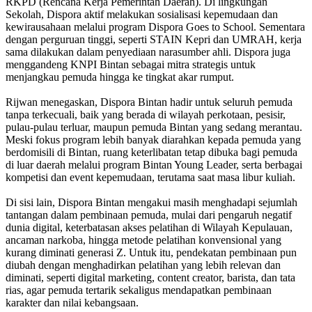
RKPD (Rencana Kerja Pemerintah Daerah). Di lingkungan
Sekolah, Dispora aktif melakukan sosialisasi kepemudaan dan
kewirausahaan melalui program Dispora Goes to School. Sementara
dengan perguruan tinggi, seperti STAIN Kepri dan UMRAH, kerja
sama dilakukan dalam penyediaan narasumber ahli. Dispora juga
menggandeng KNPI Bintan sebagai mitra strategis untuk
menjangkau pemuda hingga ke tingkat akar rumput.
Rijwan menegaskan, Dispora Bintan hadir untuk seluruh pemuda
tanpa terkecuali, baik yang berada di wilayah perkotaan, pesisir,
pulau-pulau terluar, maupun pemuda Bintan yang sedang merantau.
Meski fokus program lebih banyak diarahkan kepada pemuda yang
berdomisili di Bintan, ruang keterlibatan tetap dibuka bagi pemuda
di luar daerah melalui program Bintan Young Leader, serta berbagai
kompetisi dan event kepemudaan, terutama saat masa libur kuliah.
Di sisi lain, Dispora Bintan mengakui masih menghadapi sejumlah
tantangan dalam pembinaan pemuda, mulai dari pengaruh negatif
dunia digital, keterbatasan akses pelatihan di Wilayah Kepulauan,
ancaman narkoba, hingga metode pelatihan konvensional yang
kurang diminati generasi Z. Untuk itu, pendekatan pembinaan pun
diubah dengan menghadirkan pelatihan yang lebih relevan dan
diminati, seperti digital marketing, content creator, barista, dan tata
rias, agar pemuda tertarik sekaligus mendapatkan pembinaan
karakter dan nilai kebangsaan.