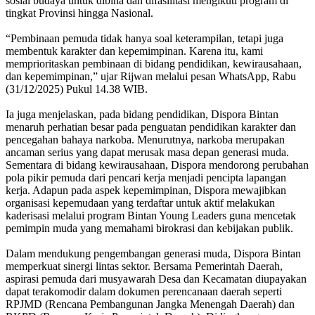
sosial budaya untuk dibina dan difasilitasi mengikuti program di
tingkat Provinsi hingga Nasional.
“Pembinaan pemuda tidak hanya soal keterampilan, tetapi juga
membentuk karakter dan kepemimpinan. Karena itu, kami
memprioritaskan pembinaan di bidang pendidikan, kewirausahaan,
dan kepemimpinan,” ujar Rijwan melalui pesan WhatsApp, Rabu
(31/12/2025) Pukul 14.38 WIB.
Ia juga menjelaskan, pada bidang pendidikan, Dispora Bintan
menaruh perhatian besar pada penguatan pendidikan karakter dan
pencegahan bahaya narkoba. Menurutnya, narkoba merupakan
ancaman serius yang dapat merusak masa depan generasi muda.
Sementara di bidang kewirausahaan, Dispora mendorong perubahan
pola pikir pemuda dari pencari kerja menjadi pencipta lapangan
kerja. Adapun pada aspek kepemimpinan, Dispora mewajibkan
organisasi kepemudaan yang terdaftar untuk aktif melakukan
kaderisasi melalui program Bintan Young Leaders guna mencetak
pemimpin muda yang memahami birokrasi dan kebijakan publik.
Dalam mendukung pengembangan generasi muda, Dispora Bintan
memperkuat sinergi lintas sektor. Bersama Pemerintah Daerah,
aspirasi pemuda dari musyawarah Desa dan Kecamatan diupayakan
dapat terakomodir dalam dokumen perencanaan daerah seperti
RPJMD (Rencana Pembangunan Jangka Menengah Daerah) dan