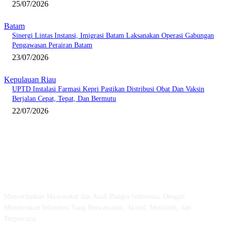
25/07/2026
Batam
Sinergi Lintas Instansi, Imigrasi Batam Laksanakan Operasi Gabungan
Pengawasan Perairan Batam
23/07/2026
Kepulauan Riau
UPTD Instalasi Farmasi Kepri Pastikan Distribusi Obat Dan Vaksin
Berjalan Cepat, Tepat, Dan Bermutu
22/07/2026
ABOUT US
Mencerdaskan Masyarakat dan Anak Bangsa Indonesia, Dengan
Memberikan Informasi Yang Berwawasan, Aktual, Mendidik, dan
Terpercaya.