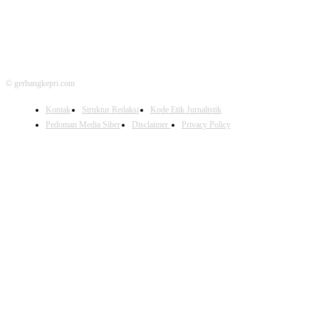
© gerbangkepri.com
Kontak
Struktur Redaksi
Kode Etik Jurnalistik
Pedoman Media Siber
Disclaimer
Privacy Policy