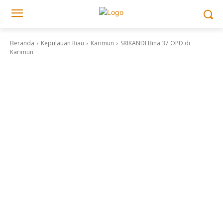
Beranda
Kepulauan Riau
Karimun
SRIKANDI Bina 37 OPD di
Karimun
Kepulauan Riau
Karimun
Pendidikan