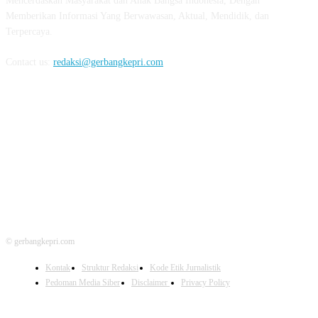
Mencerdaskan Masyarakat dan Anak Bangsa Indonesia, Dengan
Memberikan Informasi Yang Berwawasan, Aktual, Mendidik, dan
Terpercaya.
Contact us:
redaksi@gerbangkepri.com
FOLLOW US
© gerbangkepri.com
Kontak
Struktur Redaksi
Kode Etik Jurnalistik
Pedoman Media Siber
Disclaimer
Privacy Policy