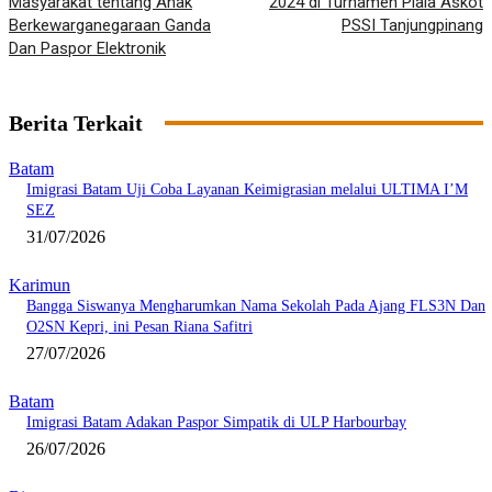
Masyarakat tentang Anak
2024 di Turnamen Piala Askot
Berkewarganegaraan Ganda
PSSI Tanjungpinang
Dan Paspor Elektronik
Berita Terkait
Batam
Imigrasi Batam Uji Coba Layanan Keimigrasian melalui ULTIMA I’M
SEZ
31/07/2026
Karimun
Bangga Siswanya Mengharumkan Nama Sekolah Pada Ajang FLS3N Dan
O2SN Kepri, ini Pesan Riana Safitri
27/07/2026
Batam
Imigrasi Batam Adakan Paspor Simpatik di ULP Harbourbay
26/07/2026