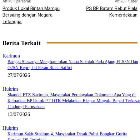
Artikulli paraprak
Artikulli tjetër
Produk Lokal Bintan Mampu
PS BP Batam Rebut Piala
Bersaing dengan Negara
Kemerdekaan
Tetangga
Berita Terkait
Karimun
Bangga Siswanya Mengharumkan Nama Sekolah Pada Ajang FLS3N Dan
O2SN Kepri, ini Pesan Riana Safitri
27/07/2026
Hukrim
Skandal FTZ Karimun, Masyarakat Pertanyakan Dokument Apa Yang di
Keluarkan BP Untuk PT OTK Melakukan Ekspor Minyak, Bupati Terkesa
Lindungi Perusahaan
13/07/2026
Hukrim
Karimun Sakit Stadium 4, Masyarakat Desak Polisi Bongkar Gurita
Korupsi Oil Terminal