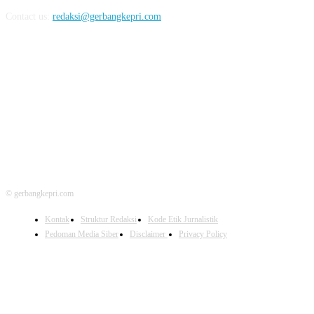
Contact us:
redaksi@gerbangkepri.com
FOLLOW US
© gerbangkepri.com
Kontak
Struktur Redaksi
Kode Etik Jurnalistik
Pedoman Media Siber
Disclaimer
Privacy Policy