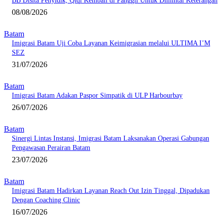
BB Disita Penyidik, Qiqi Kembali di Panggil Untuk Dimintai Keterangan
08/08/2026
Batam
Imigrasi Batam Uji Coba Layanan Keimigrasian melalui ULTIMA I’M
SEZ
31/07/2026
Batam
Imigrasi Batam Adakan Paspor Simpatik di ULP Harbourbay
26/07/2026
Batam
Sinergi Lintas Instansi, Imigrasi Batam Laksanakan Operasi Gabungan
Pengawasan Perairan Batam
23/07/2026
Batam
Imigrasi Batam Hadirkan Layanan Reach Out Izin Tinggal, Dipadukan
Dengan Coaching Clinic
16/07/2026