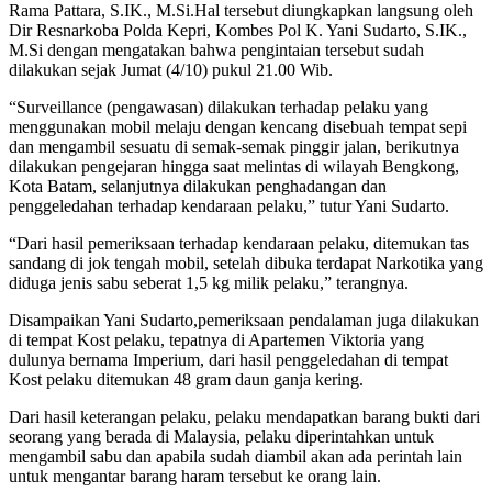
Rama Pattara, S.IK., M.Si.Hal tersebut diungkapkan langsung oleh
Dir Resnarkoba Polda Kepri, Kombes Pol K. Yani Sudarto, S.IK.,
M.Si dengan mengatakan bahwa pengintaian tersebut sudah
dilakukan sejak Jumat (4/10) pukul 21.00 Wib.
“Surveillance (pengawasan) dilakukan terhadap pelaku yang
menggunakan mobil melaju dengan kencang disebuah tempat sepi
dan mengambil sesuatu di semak-semak pinggir jalan, berikutnya
dilakukan pengejaran hingga saat melintas di wilayah Bengkong,
Kota Batam, selanjutnya dilakukan penghadangan dan
penggeledahan terhadap kendaraan pelaku,” tutur Yani Sudarto.
“Dari hasil pemeriksaan terhadap kendaraan pelaku, ditemukan tas
sandang di jok tengah mobil, setelah dibuka terdapat Narkotika yang
diduga jenis sabu seberat 1,5 kg milik pelaku,” terangnya.
Disampaikan Yani Sudarto,pemeriksaan pendalaman juga dilakukan
di tempat Kost pelaku, tepatnya di Apartemen Viktoria yang
dulunya bernama Imperium, dari hasil penggeledahan di tempat
Kost pelaku ditemukan 48 gram daun ganja kering.
Dari hasil keterangan pelaku, pelaku mendapatkan barang bukti dari
seorang yang berada di Malaysia, pelaku diperintahkan untuk
mengambil sabu dan apabila sudah diambil akan ada perintah lain
untuk mengantar barang haram tersebut ke orang lain.