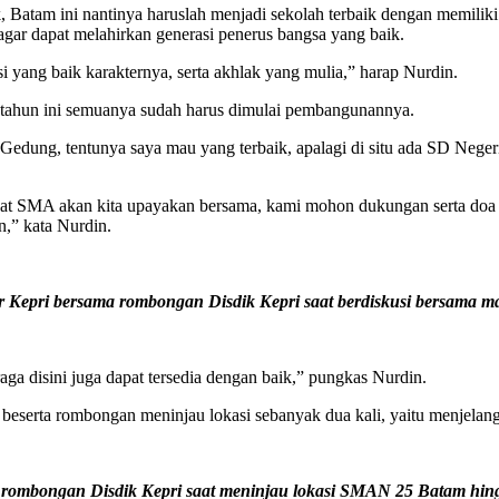
atam ini nantinya haruslah menjadi sekolah terbaik dengan memiliki 
 agar dapat melahirkan generasi penerus bangsa yang baik.
si yang baik karakternya, serta akhlak yang mulia,” harap Nurdin.
 tahun ini semuanya sudah harus dimulai pembangunannya.
l Gedung, tentunya saya mau yang terbaik, apalagi di situ ada SD Neger
at SMA akan kita upayakan bersama, kami mohon dukungan serta doa d
n,” kata Nurdin.
 Kepri bersama rombongan Disdik Kepri saat berdiskusi bersama ma
aga disini juga dapat tersedia dengan baik,” pungkas Nurdin.
 beserta rombongan meninjau lokasi sebanyak dua kali, yaitu menjelan
rombongan Disdik Kepri saat meninjau lokasi SMAN 25 Batam hingg