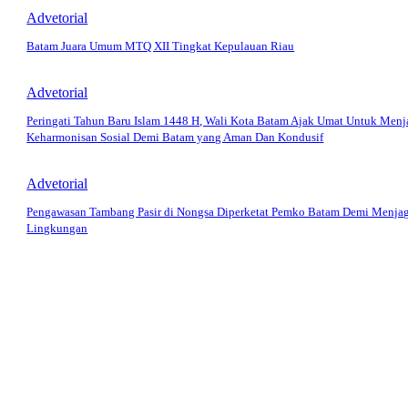
Advetorial
Batam Juara Umum MTQ XII Tingkat Kepulauan Riau
Advetorial
Peringati Tahun Baru Islam 1448 H, Wali Kota Batam Ajak Umat Untuk Menj
Keharmonisan Sosial Demi Batam yang Aman Dan Kondusif
Advetorial
Pengawasan Tambang Pasir di Nongsa Diperketat Pemko Batam Demi Menja
Lingkungan