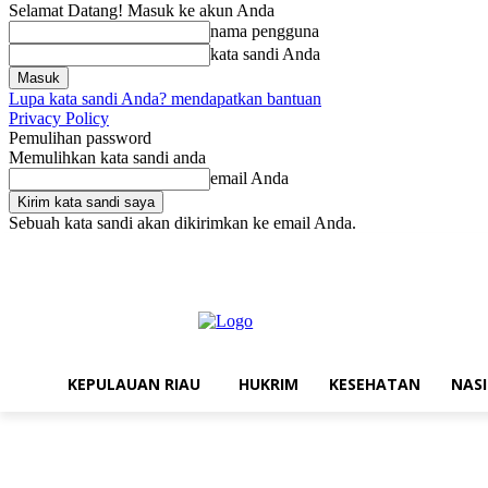
Selamat Datang! Masuk ke akun Anda
nama pengguna
kata sandi Anda
Lupa kata sandi Anda? mendapatkan bantuan
Privacy Policy
Pemulihan password
Memulihkan kata sandi anda
email Anda
Sebuah kata sandi akan dikirimkan ke email Anda.
Jumat, Agustus 7, 2026
Masuk / Bergabung
Kontak
Struktur Reda
KEPULAUAN RIAU
HUKRIM
KESEHATAN
NAS