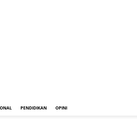
ksi
Kode Etik Jurnalistik
Pedoman Media Siber
Disclaimer
Privacy Policy
IONAL
PENDIDIKAN
OPINI