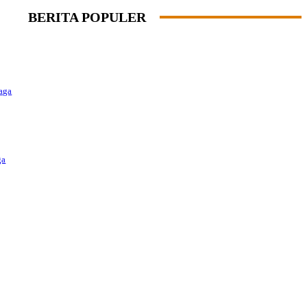
BERITA POPULER
aga
ga