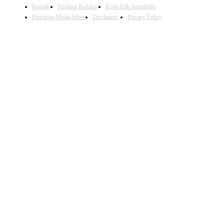
Kontak
Struktur Redaksi
Kode Etik Jurnalistik
Pedoman Media Siber
Disclaimer
Privacy Policy