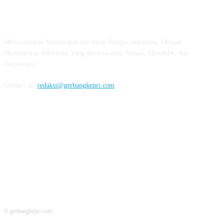
ABOUT US
Mencerdaskan Masyarakat dan Anak Bangsa Indonesia, Dengan
Memberikan Informasi Yang Berwawasan, Aktual, Mendidik, dan
Terpercaya.
Contact us:
redaksi@gerbangkepri.com
FOLLOW US
© gerbangkepri.com