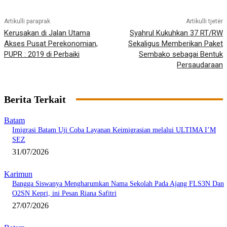
Artikulli paraprak
Artikulli tjetër
Kerusakan di Jalan Utama
Syahrul Kukuhkan 37 RT/RW
Akses Pusat Perekonomian,
Sekaligus Memberikan Paket
PUPR : 2019 di Perbaiki
Sembako sebagai Bentuk
Persaudaraan
Berita Terkait
Batam
Imigrasi Batam Uji Coba Layanan Keimigrasian melalui ULTIMA I’M
SEZ
31/07/2026
Karimun
Bangga Siswanya Mengharumkan Nama Sekolah Pada Ajang FLS3N Dan
O2SN Kepri, ini Pesan Riana Safitri
27/07/2026