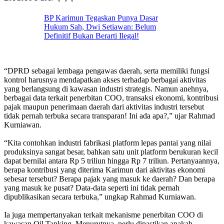
BP Karimun Tegaskan Punya Dasar
Hukum Sah, Dwi Setiawan: Belum
Definitif Bukan Berarti Ilegal!
“DPRD sebagai lembaga pengawas daerah, serta memiliki fungsi
kontrol harusnya mendapatkan akses terhadap berbagai aktivitas
yang berlangsung di kawasan industri strategis. Namun anehnya,
berbagai data terkait penerbitan COO, transaksi ekonomi, kontribusi
pajak maupun penerimaan daerah dari aktivitas industri tersebut
tidak pernah terbuka secara transparan! Ini ada apa?,” ujar Rahmad
Kurniawan.
“Kita contohkan industri fabrikasi platform lepas pantai yang nilai
produksinya sangat besar, bahkan satu unit platform berukuran kecil
dapat bernilai antara Rp 5 triliun hingga Rp 7 triliun. Pertanyaannya,
berapa kontribusi yang diterima Karimun dari aktivitas ekonomi
sebesar tersebut? Berapa pajak yang masuk ke daerah? Dan berapa
yang masuk ke pusat? Data-data seperti ini tidak pernah
dipublikasikan secara terbuka,” ungkap Rahmad Kurniawan.
Ia juga mempertanyakan terkait mekanisme penerbitan COO di
kawasan Oil Tanking. Menurutnya, perlu dipastikan apakah