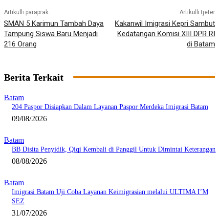
Artikulli paraprak
Artikulli tjetër
SMAN 5 Karimun Tambah Daya
Kakanwil Imigrasi Kepri Sambut
Tampung Siswa Baru Menjadi
Kedatangan Komisi XIII DPR RI
216 Orang
di Batam
Berita Terkait
Batam
204 Paspor Disiapkan Dalam Layanan Paspor Merdeka Imigrasi Batam
09/08/2026
Batam
BB Disita Penyidik, Qiqi Kembali di Panggil Untuk Dimintai Keterangan
08/08/2026
Batam
Imigrasi Batam Uji Coba Layanan Keimigrasian melalui ULTIMA I’M
SEZ
31/07/2026