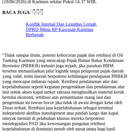
(18/06/2026) di Karimun sekitar Pukul 14.37 WIB.
BACA JUGA
: 👇👇👇
Konflik Internal Dan Legalitas Lemah,
DPRD Minta BP Kawasan Karimun
Berbenah
“Tidak sampai disitu, potensi kebocoran pajak dan retribusi di Oil
Tanking Karimun yang mencakup Pajak Bahan Bakar Kendaraan
Bermotor (PBBKB) industri juga terjadi, jika pasukan BBM
tersebut memanfaatkan jalur logistik tanpa pelaporan pajak daerah
yang valid, tentu daerah berpotensi kehilangan pendapatan PBBKB
yang mencapai miliaran rupiah. Retribusi pendalaman alur dan
kepelabuhanan seperti kegiatan pengerukkan dan pendalaman alur
laut untuk akses kapal tanker raksasa menghasilkan material keruk
bernilai ekonomi, retribusi atas pemanfaatan ruang laut dan
pengerukan ini rawan bocor jika tidak di awasi dengan ketat oleh
Dinas terkait. Retribusi jasa kepelabuhanan sebagai terminal
independent aktifitas transhipment atau pindah kargo dan kapal
minyak mentah di pelabuhan khusus mereka berpotensi
mendegradasi PAD jika kewenangan pungutan retribusi
kepelabuhanan di dominasi penuh oleh pusat tanpa bagi hasil