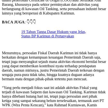
dalam penerbitan Certificate of Origin (COO) atau Sertifikat Asal
Barang, khususnya pada sektor perminyakan dan aktivitas yang
berlangsung di kawasan Oil Tanking, serta perusahaan industri besar
lainnya yang beroperasi di Kabupaten Karimun.
BACA JUGA
: 👇👇👇
19 Tahun Tanpa Dasar Hukum yang Jelas,
Status BP Karimun di Pertanyakan
Menurutnya, persoalan Fiskal Daerah Karimun ini tidak hanya
berkaitan dengan kemampuan keuangan Pemerintah Daerah saja,
tetapi juga menyangkut sejauh mana aktivitas ekonomi bernilai besar
yang dapat memberikan kontribusi nyata terhadap pendapatan
daerah, namun mirisnya, justru Pemerintah Daerah terkesan dengan
sengaja pura-pura tidak tahu, hingga kuatnya dugaan adanya
bermain mata dengan pihak-pihak tertentu pun mencuat.
“Yang perlu menjadi fokus saat ini adalah aktivitas Fiskal yang
terjadi di kawasan Saipem dan kawasan Oil Tanking. Karimun tidak
hanya dibebani hutang hari ini, tetapi juga persoalan aset pihak
ketiga yang sampai sekarang belum terselesaikan, termasuk aset PT
WPK (Wira Penta Kencan),” kata Rahmad Kurniawan, Kamis