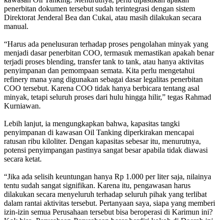
penerbitan dokumen tersebut sudah terintegrasi dengan sistem
Direktorat Jenderal Bea dan Cukai, atau masih dilakukan secara
manual.
“Harus ada penelusuran terhadap proses pengolahan minyak yang
menjadi dasar penerbitan COO, termasuk memastikan apakah benar
terjadi proses blending, transfer tank to tank, atau hanya aktivitas
penyimpanan dan pemompaan semata. Kita perlu mengetahui
refinery mana yang digunakan sebagai dasar legalitas penerbitan
COO tersebut. Karena COO tidak hanya berbicara tentang asal
minyak, tetapi seluruh proses dari hulu hingga hilir,” tegas Rahmad
Kurniawan.
Lebih lanjut, ia mengungkapkan bahwa, kapasitas tangki
penyimpanan di kawasan Oil Tanking diperkirakan mencapai
ratusan ribu kiloliter. Dengan kapasitas sebesar itu, menurutnya,
potensi penyimpangan pastinya sangat besar apabila tidak diawasi
secara ketat.
“Jika ada selisih keuntungan hanya Rp 1.000 per liter saja, nilainya
tentu sudah sangat signifikan. Karena itu, pengawasan harus
dilakukan secara menyeluruh terhadap seluruh pihak yang terlibat
dalam rantai aktivitas tersebut. Pertanyaan saya, siapa yang memberi
izin-izin semua Perusahaan tersebut bisa beroperasi di Karimun ini?