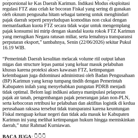
porporsional ke Kas Daerah Karimun. Indikasi Modus eksploitasi
regulasi FTZ atau celah ke bocoran Fiskal yang sering di gunakan
oleh oknum pengusaha hitam sebagai tameng untuk menghindari
pajak daerah seperti penyeludupan komoditas non cukai dengan
memanfaatkan kuota FTZ secara tidak wajar untuk mengemplang
pajak konsumsi ini mirip dengan skandal kuota rokok FTZ Karimun
yang merugikan Negara ratusan miliar, serta lemahnya transparansi
perputaran eksport,” tambahnya, Senin (22/06/2026) sekitar Pukul
16.19 WIB.
“Pemerintah Daerah kesulitan melacak volume riil output lahan
migas dan structure lepas pantai yang keluar masuk pelabuhan
khusus karena proteksi akses kawasan FTZ, ketimpangan
kelembagaan juga didominasi administrasi oleh Badan Pengusahaan
(BP) Karimun yang kerap tumpang tindih dengan Pemerintah
Kabupaten inilah yang menyebabkan pungutan PDRB menjadi
tidak optimal. Belom lagi indikasi adanya manipulasi pelaporan
pajak air tanah, pengembangan pajak penerangan jalan non-PLN,
serta kebocoran retribusi ke pelabuhan dan aktifitas logistik di kedua
perusahaan raksasa tersebut tidak transparansi karena keuntungan
Fiskal menguap keluar negeri dan tidak ada masuk ke Kabupaten
Karimun ini yang melihat ketimpangan hukum hingga memiskinkan
daerah,” tutur Rahmad Kurniawan.
BACA JUGA
: 👇👇👇