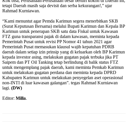
Kok bisa, Perusahaan-Perusahaan besar berdiri kokoh di Daerah ini,
tetapi Daerah masih saja devisit dan serba kekurangan!,” ujar
Rahmad Kurniawan.
“Kami menuntut agar Pemda Karimun segera menerbitkan SKB
(Surat Keputusan Bersama) melalui Bupati Karimun dan Kepala BP
Karimun untuk penerapan SKB satu data Fiskal untuk Kawasan
FTZ guna transparansi pajak di dalam kawasan, meminta kepada
Pemerintah Pusat untuk revisi PP Nomor 41 tahun 2021 agar
Pemerintah Pusat memasukan klausul wajib kepatuhan PDRB
daerah dalam setiap izin prinsip yang di keluarkan oleh BP Karimun
kepada investor asing, melakukan gugatan pajak terbuka jika PT
Saipem dan PT Oil Tanking tetap berlindung di balik status FTZ
untuk mengemplang pajak daerah, kami meminta Pemkab Karimun
untuk melakukan gugatan perdana dan meminta kepada DPRD
Kabupaten Karimun untuk melakukan penyegelan aset operasional
non-INTI di luar kawasan galangan”. tegas Rahmad Kurniawan
lagi.
(DW)
Editor:
Milla
.