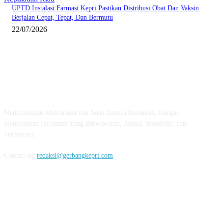
UPTD Instalasi Farmasi Kepri Pastikan Distribusi Obat Dan Vaksin
Berjalan Cepat, Tepat, Dan Bermutu
22/07/2026
ABOUT US
Mencerdaskan Masyarakat dan Anak Bangsa Indonesia, Dengan
Memberikan Informasi Yang Berwawasan, Aktual, Mendidik, dan
Terpercaya.
Contact us:
redaksi@gerbangkepri.com
FOLLOW US