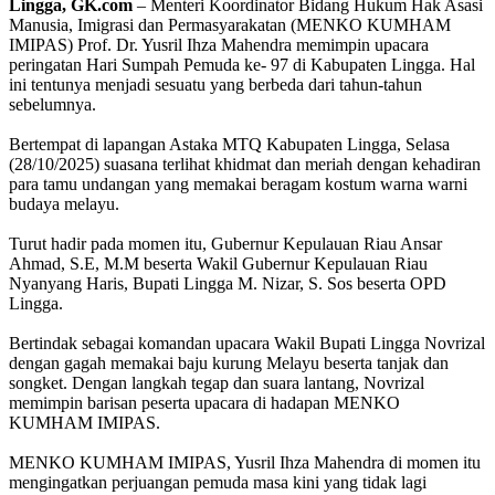
Lingga, GK.com
– Menteri Koordinator Bidang Hukum Hak Asasi
Manusia, Imigrasi dan Permasyarakatan (MENKO KUMHAM
IMIPAS) Prof. Dr. Yusril Ihza Mahendra memimpin upacara
peringatan Hari Sumpah Pemuda ke- 97 di Kabupaten Lingga. Hal
ini tentunya menjadi sesuatu yang berbeda dari tahun-tahun
sebelumnya.
Bertempat di lapangan Astaka MTQ Kabupaten Lingga, Selasa
(28/10/2025) suasana terlihat khidmat dan meriah dengan kehadiran
para tamu undangan yang memakai beragam kostum warna warni
budaya melayu.
Turut hadir pada momen itu, Gubernur Kepulauan Riau Ansar
Ahmad, S.E, M.M beserta Wakil Gubernur Kepulauan Riau
Nyanyang Haris, Bupati Lingga M. Nizar, S. Sos beserta OPD
Lingga.
Bertindak sebagai komandan upacara Wakil Bupati Lingga Novrizal
dengan gagah memakai baju kurung Melayu beserta tanjak dan
songket. Dengan langkah tegap dan suara lantang, Novrizal
memimpin barisan peserta upacara di hadapan MENKO
KUMHAM IMIPAS.
MENKO KUMHAM IMIPAS, Yusril Ihza Mahendra di momen itu
mengingatkan perjuangan pemuda masa kini yang tidak lagi