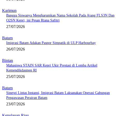
Karimun
Bangga Siswanya Mengharumkan Nama Sekolah Pada Ajang FLS3N Dan
O2SN Kepri, ini Pesan Riana Safitri
27/07/2026
Batam
Imigrasi Batam Adakan Paspor Simpatik di ULP Harbourbay
26/07/2026
Bintan
Mahasiswa STAIN SAR Kepri Ukir Prestasi di Lomba Artikel
Kemendikdasmen RI
25/07/2026
Batam
Sinergi Lintas Instansi, Imigrasi Batam Laksanakan Operasi Gabungan
Pengawasan Perairan Batam
23/07/2026
Kepulauan Riau