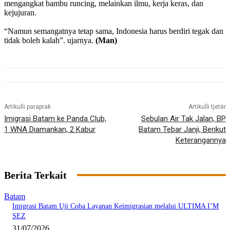
mengangkat bambu runcing, melainkan ilmu, kerja keras, dan
kejujuran.
“Namun semangatnya tetap sama, Indonesia harus berdiri tegak dan
tidak boleh kalah”. ujarnya.
(Man)
Artikulli paraprak
Artikulli tjetër
Imigrasi Batam ke Panda Club,
Sebulan Air Tak Jalan, BP
1 WNA Diamankan, 2 Kabur
Batam Tebar Janji, Berikut
Keterangannya
Berita Terkait
Batam
Imigrasi Batam Uji Coba Layanan Keimigrasian melalui ULTIMA I’M
SEZ
31/07/2026