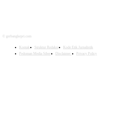
© gerbangkepri.com
Kontak
Struktur Redaksi
Kode Etik Jurnalistik
Pedoman Media Siber
Disclaimer
Privacy Policy