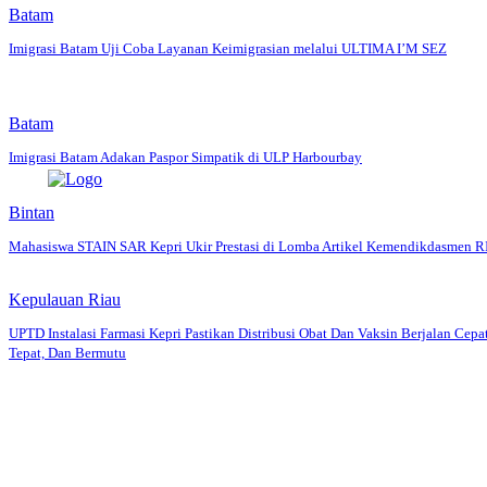
Batam
Imigrasi Batam Uji Coba Layanan Keimigrasian melalui ULTIMA I’M SEZ
Batam
Imigrasi Batam Adakan Paspor Simpatik di ULP Harbourbay
Bintan
Mahasiswa STAIN SAR Kepri Ukir Prestasi di Lomba Artikel Kemendikdasmen R
Kepulauan Riau
UPTD Instalasi Farmasi Kepri Pastikan Distribusi Obat Dan Vaksin Berjalan Cepat
Tepat, Dan Bermutu