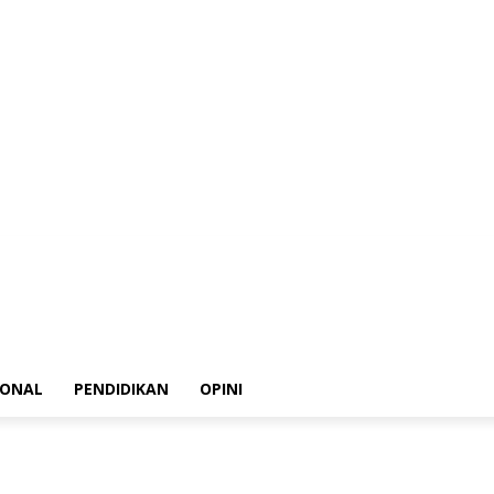
ksi
Kode Etik Jurnalistik
Pedoman Media Siber
Disclaimer
Privacy Policy
IONAL
PENDIDIKAN
OPINI