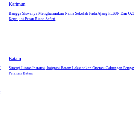
Karimun
Bangga Siswanya Mengharumkan Nama Sekolah Pada Ajang FLS3N Dan O2
Kepri, ini Pesan Riana Safitri
Batam
I
Sinergi Lintas Instansi, Imigrasi Batam Laksanakan Operasi Gabungan Peng
Perairan Batam
,