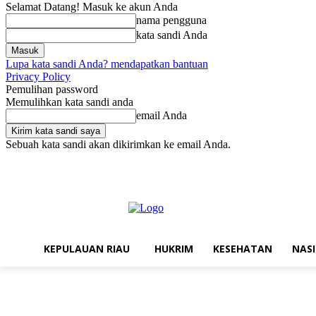
Selamat Datang! Masuk ke akun Anda
nama pengguna
kata sandi Anda
Lupa kata sandi Anda? mendapatkan bantuan
Privacy Policy
Pemulihan password
Memulihkan kata sandi anda
email Anda
Sebuah kata sandi akan dikirimkan ke email Anda.
Jumat, Agustus 7, 2026
Masuk / Bergabung
Kontak
Struktur Reda
KEPULAUAN RIAU
HUKRIM
KESEHATAN
NAS