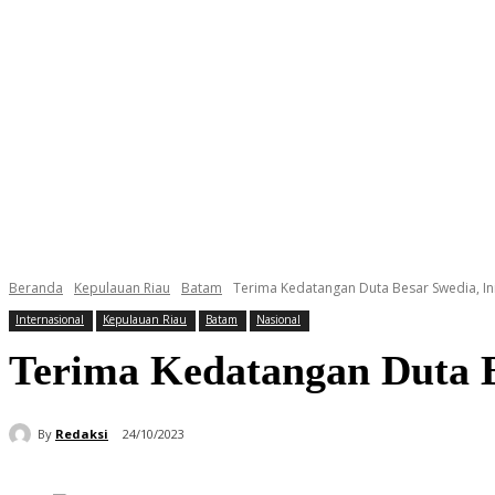
Beranda
Kepulauan Riau
Batam
Terima Kedatangan Duta Besar Swedia, In
Internasional
Kepulauan Riau
Batam
Nasional
Terima Kedatangan Duta B
By
Redaksi
24/10/2023