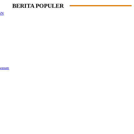
BERITA POPULER
SN
awasan