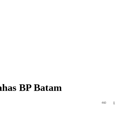
Bahas BP Batam
460
0