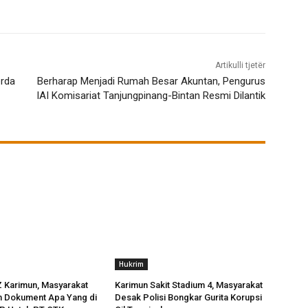
Artikulli tjetër
erda
Berharap Menjadi Rumah Besar Akuntan, Pengurus
IAI Komisariat Tanjungpinang-Bintan Resmi Dilantik
Hukrim
 Karimun, Masyarakat
Karimun Sakit Stadium 4, Masyarakat
n Dokument Apa Yang di
Desak Polisi Bongkar Gurita Korupsi