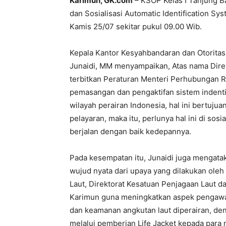
Karimun, GK.com
– KSOP Kelas I Tanjung B
dan Sosialisasi Automatic Identification Sy
Kamis 25/07 sekitar pukul 09.00 Wib.
Kepala Kantor Kesyahbandaran dan Otoritas 
Junaidi, MM menyampaikan, Atas nama Direkt
terbitkan Peraturan Menteri Perhubungan 
pemasangan dan pengaktifan sistem indentif
wilayah perairan Indonesia, hal ini bertu
pelayaran, maka itu, perlunya hal ini di sos
berjalan dengan baik kedepannya.
Pada kesempatan itu, Junaidi juga mengatak
wujud nyata dari upaya yang dilakukan oleh
Laut, Direktorat Kesatuan Penjagaan Laut d
Karimun guna meningkatkan aspek pengaw
dan keamanan angkutan laut diperairan, d
melalui pemberian Life Jacket kepada para 