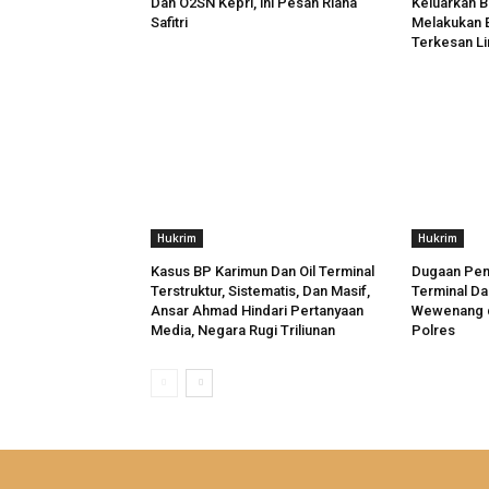
Dan O2SN Kepri, ini Pesan Riana
Keluarkan 
Safitri
Melakukan E
Terkesan L
Hukrim
Hukrim
Kasus BP Karimun Dan Oil Terminal
Dugaan Pen
Terstruktur, Sistematis, Dan Masif,
Terminal D
Ansar Ahmad Hindari Pertanyaan
Wewenang d
Media, Negara Rugi Triliunan
Polres