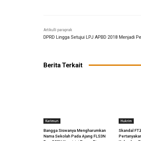
Artikulli paraprak
DPRD Lingga Setujui LPJ APBD 2018 Menjadi P
Berita Terkait
Karimun
Hukrim
Bangga Siswanya Mengharumkan
Skandal FTZ
Nama Sekolah Pada Ajang FLS3N
Pertanyaka