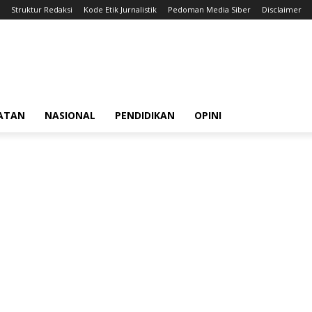
Struktur Redaksi
Kode Etik Jurnalistik
Pedoman Media Siber
Disclaimer
ATAN
NASIONAL
PENDIDIKAN
OPINI