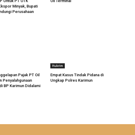
BP Untuk PT OTK
Oil Terminal
kspor Minyak, Bupati
indungi Perusahaan
Hukrim
ggelapan Pajak PT Oil
Empat Kasus Tindak Pidana di
an Penyalahgunaan
Ungkap Polres Karimun
i BP Karimun Didalami