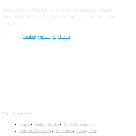
Mencerdaskan Masyarakat dan Anak Bangsa Indonesia, Dengan
Memberikan Informasi Yang Berwawasan, Aktual, Mendidik, dan
Terpercaya.
Contact us:
redaksi@gerbangkepri.com
FOLLOW US
© gerbangkepri.com
Kontak
Struktur Redaksi
Kode Etik Jurnalistik
Pedoman Media Siber
Disclaimer
Privacy Policy