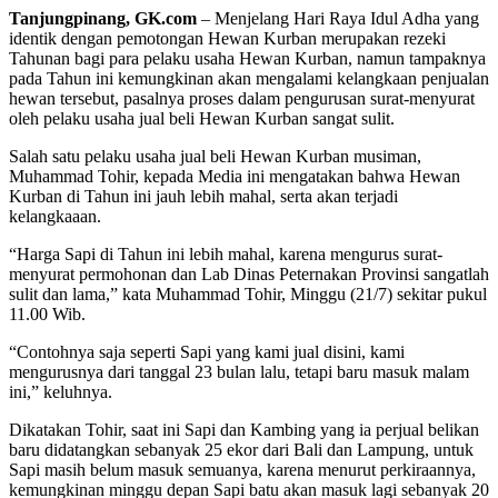
Tanjungpinang, GK.com
– Menjelang Hari Raya Idul Adha yang
identik dengan pemotongan Hewan Kurban merupakan rezeki
Tahunan bagi para pelaku usaha Hewan Kurban, namun tampaknya
pada Tahun ini kemungkinan akan mengalami kelangkaan penjualan
hewan tersebut, pasalnya proses dalam pengurusan surat-menyurat
oleh pelaku usaha jual beli Hewan Kurban sangat sulit.
Salah satu pelaku usaha jual beli Hewan Kurban musiman,
Muhammad Tohir, kepada Media ini mengatakan bahwa Hewan
Kurban di Tahun ini jauh lebih mahal, serta akan terjadi
kelangkaaan.
“Harga Sapi di Tahun ini lebih mahal, karena mengurus surat-
menyurat permohonan dan Lab Dinas Peternakan Provinsi sangatlah
sulit dan lama,” kata Muhammad Tohir, Minggu (21/7) sekitar pukul
11.00 Wib.
“Contohnya saja seperti Sapi yang kami jual disini, kami
mengurusnya dari tanggal 23 bulan lalu, tetapi baru masuk malam
ini,” keluhnya.
Dikatakan Tohir, saat ini Sapi dan Kambing yang ia perjual belikan
baru didatangkan sebanyak 25 ekor dari Bali dan Lampung, untuk
Sapi masih belum masuk semuanya, karena menurut perkiraannya,
kemungkinan minggu depan Sapi batu akan masuk lagi sebanyak 20