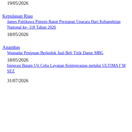
19/05/2026
Kepulauan Riau
James Pattikawa Pimpin Rapat Persiapan Upacara Hari Kebangkitan
Nasional ke- 118 Tahun 2026
18/05/2026
Anambas
Waspadai Penipuan Berkedok Jual-Beli Titik Dapur MBG
18/05/2026
Imigrasi Batam Uji Coba Layanan Keimigrasian melalui ULTIMA I’M
SEZ
31/07/2026