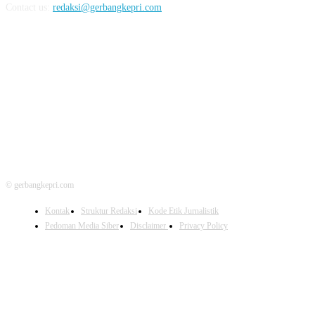
Contact us:
redaksi@gerbangkepri.com
FOLLOW US
© gerbangkepri.com
Kontak
Struktur Redaksi
Kode Etik Jurnalistik
Pedoman Media Siber
Disclaimer
Privacy Policy