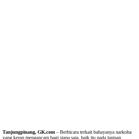
Tanjungpinang, GK.com
– Berbicara terkait bahayanya narkoba
yang kerap mengancam bagi siapa saja, baik itu pada lapisan