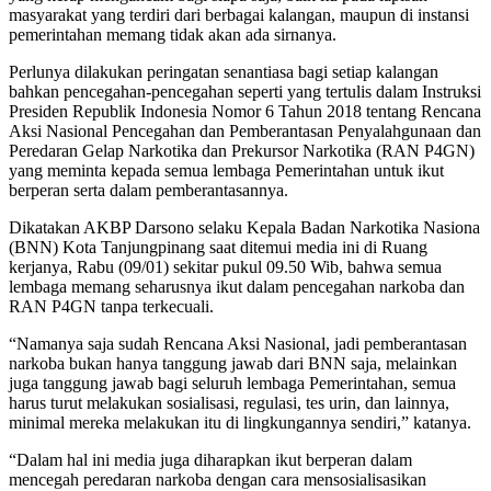
masyarakat yang terdiri dari berbagai kalangan, maupun di instansi
pemerintahan memang tidak akan ada sirnanya.
Perlunya dilakukan peringatan senantiasa bagi setiap kalangan
bahkan pencegahan-pencegahan seperti yang tertulis dalam Instruksi
Presiden Republik Indonesia Nomor 6 Tahun 2018 tentang Rencana
Aksi Nasional Pencegahan dan Pemberantasan Penyalahgunaan dan
Peredaran Gelap Narkotika dan Prekursor Narkotika (RAN P4GN)
yang meminta kepada semua lembaga Pemerintahan untuk ikut
berperan serta dalam pemberantasannya.
Dikatakan AKBP Darsono selaku Kepala Badan Narkotika Nasiona
(BNN) Kota Tanjungpinang saat ditemui media ini di Ruang
kerjanya, Rabu (09/01) sekitar pukul 09.50 Wib, bahwa semua
lembaga memang seharusnya ikut dalam pencegahan narkoba dan
RAN P4GN tanpa terkecuali.
“Namanya saja sudah Rencana Aksi Nasional, jadi pemberantasan
narkoba bukan hanya tanggung jawab dari BNN saja, melainkan
juga tanggung jawab bagi seluruh lembaga Pemerintahan, semua
harus turut melakukan sosialisasi, regulasi, tes urin, dan lainnya,
minimal mereka melakukan itu di lingkungannya sendiri,” katanya.
“Dalam hal ini media juga diharapkan ikut berperan dalam
mencegah peredaran narkoba dengan cara mensosialisasikan