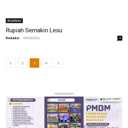
Anambas
Rupiah Semakin Lesu
Redaksi
-
09/04/2026
0
2
3
4
- Advertisment -