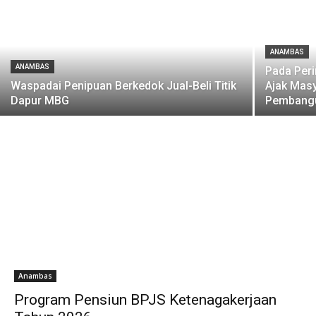
ANAMBAS
ANAMBAS
Pada Per
Waspadai Penipuan Berkedok Jual-Beli Titik
Ajak Masy
Dapur MBG
Pembangu
Anambas
Program Pensiun BPJS Ketenagakerjaan