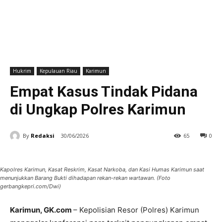
Hukrim
Kepulauan Riau
Karimun
Empat Kasus Tindak Pidana
di Ungkap Polres Karimun
By
Redaksi
30/06/2026
65
0
Kapolres Karimun, Kasat Reskrim, Kasat Narkoba, dan Kasi Humas Karimun saat
menunjukkan Barang Bukti dihadapan rekan-rekan wartawan. (Foto
gerbangkepri.com/Dwi)
Karimun, GK.com
– Kepolisian Resor (Polres) Karimun