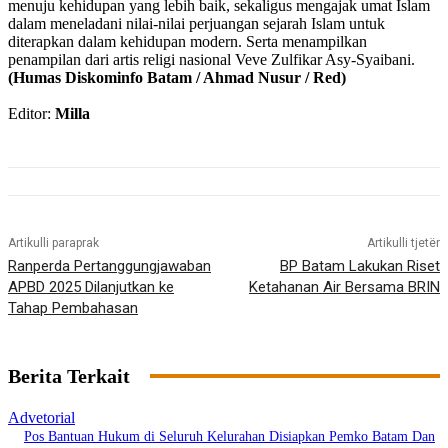
menuju kehidupan yang lebih baik, sekaligus mengajak umat Islam
dalam meneladani nilai-nilai perjuangan sejarah Islam untuk
diterapkan dalam kehidupan modern. Serta menampilkan
penampilan dari artis religi nasional Veve Zulfikar Asy-Syaibani.
(Humas Diskominfo Batam / Ahmad Nusur / Red)
Editor:
Milla
Artikulli paraprak
Artikulli tjetër
Ranperda Pertanggungjawaban
BP Batam Lakukan Riset
APBD 2025 Dilanjutkan ke
Ketahanan Air Bersama BRIN
Tahap Pembahasan
Berita Terkait
Advetorial
Pos Bantuan Hukum di Seluruh Kelurahan Disiapkan Pemko Batam Dan