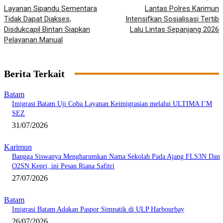
Layanan Sipandu Sementara
Lantas Polres Karimun
Tidak Dapat Diakses,
Intensifkan Sosialisasi Tertib
Disdukcapil Bintan Siapkan
Lalu Lintas Sepanjang 2026
Pelayanan Manual
Berita Terkait
Batam
Imigrasi Batam Uji Coba Layanan Keimigrasian melalui ULTIMA I’M
SEZ
31/07/2026
Karimun
Bangga Siswanya Mengharumkan Nama Sekolah Pada Ajang FLS3N Dan
O2SN Kepri, ini Pesan Riana Safitri
27/07/2026
Batam
Imigrasi Batam Adakan Paspor Simpatik di ULP Harbourbay
26/07/2026