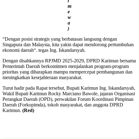
i
m
e
w
a
)
“Dengan posisi strategis yang berbatasan langsung dengan
Singapura dan Malaysia, kita yakin dapat mendorong pertumbuhan
ekonomi daerah“. tegas Ing. Iskandarsyah.
Dengan disahkannya RPJMD 2025-2029, DPRD Karimun bersama
Pemerintah Daerah berkomitmen menjalankan program-program
prioritas yang diharapkan mampu mempercepat pembangunan dan
meningkatkan kesejahteraan masyarakat.
Turut hadir pada Rapat tersebut, Bupati Karimun Ing. Iskandarsyah,
Wakil Bupati Karimun Rocky Marciano Bawole, jajaran Organisasi
Perangkat Daerah (OPD), perwakilan Forum Koordinasi Pimpinan
Daerah (Forkopimda), tokoh masyarakat, dan anggota DPRD
Karimun.
(Red)