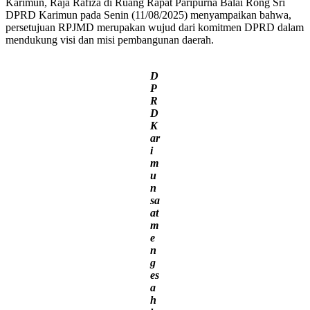
Karimun, Raja Rafiza di Ruang Rapat Paripurna Balai Rong Sri
DPRD Karimun pada Senin (11/08/2025) menyampaikan bahwa,
persetujuan RPJMD merupakan wujud dari komitmen DPRD dalam
mendukung visi dan misi pembangunan daerah.
D
P
R
D
K
ar
i
m
u
n
sa
at
m
e
n
g
es
a
h