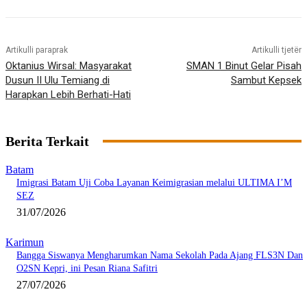
Artikulli paraprak
Artikulli tjetër
Oktanius Wirsal: Masyarakat
SMAN 1 Binut Gelar Pisah
Dusun II Ulu Temiang di
Sambut Kepsek
Harapkan Lebih Berhati-Hati
Berita Terkait
Batam
Imigrasi Batam Uji Coba Layanan Keimigrasian melalui ULTIMA I’M
SEZ
31/07/2026
Karimun
Bangga Siswanya Mengharumkan Nama Sekolah Pada Ajang FLS3N Dan
O2SN Kepri, ini Pesan Riana Safitri
27/07/2026