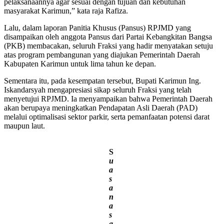
pelaksanaannya agar sesuai dengan tujuan dan kebutuhan
masyarakat Karimun,” kata raja Rafiza.
Lalu, dalam laporan Panitia Khusus (Pansus) RPJMD yang
disampaikan oleh anggota Pansus dari Partai Kebangkitan Bangsa
(PKB) membacakan, seluruh Fraksi yang hadir menyatakan setuju
atas program pembangunan yang diajukan Pemerintah Daerah
Kabupaten Karimun untuk lima tahun ke depan.
Sementara itu, pada kesempatan tersebut, Bupati Karimun Ing.
Iskandarsyah mengapresiasi sikap seluruh Fraksi yang telah
menyetujui RPJMD. Ia menyampaikan bahwa Pemerintah Daerah
akan berupaya meningkatkan Pendapatan Asli Daerah (PAD)
melalui optimalisasi sektor parkir, serta pemanfaatan potensi darat
maupun laut.
S
u
a
s
a
n
a
s
a