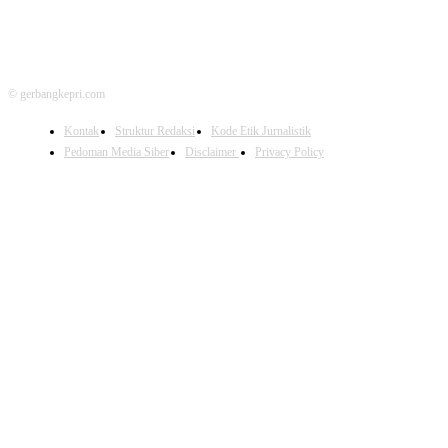
© gerbangkepri.com
Kontak
Struktur Redaksi
Kode Etik Jurnalistik
Pedoman Media Siber
Disclaimer
Privacy Policy