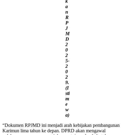
k
a
n
R
P
J
M
D
2
0
2
5-
2
0
2
9.
(I
sti
m
e
w
a)
“Dokumen RPJMD ini menjadi arah kebijakan pembangunan
Karimun lima tahun ke depan. DPRD akan mengawal