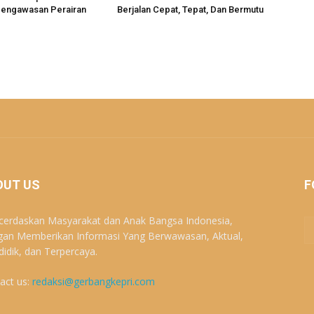
engawasan Perairan
Berjalan Cepat, Tepat, Dan Bermutu
OUT US
F
erdaskan Masyarakat dan Anak Bangsa Indonesia,
an Memberikan Informasi Yang Berwawasan, Aktual,
idik, dan Terpercaya.
act us:
redaksi@gerbangkepri.com