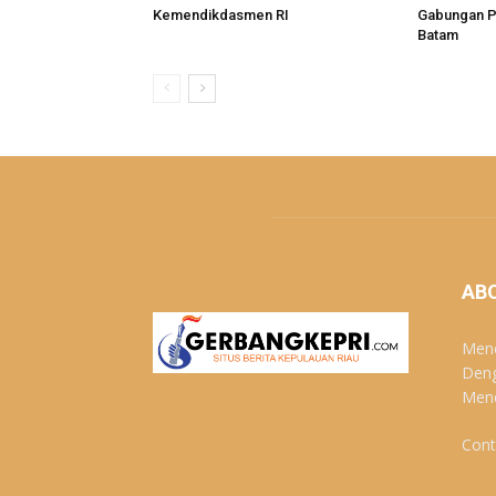
Kemendikdasmen RI
Gabungan P
Batam
AB
Menc
Deng
Mend
Cont