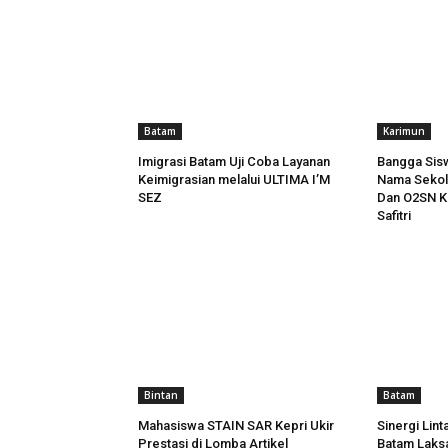
Batam
Karimun
Imigrasi Batam Uji Coba Layanan
Bangga Sis
Keimigrasian melalui ULTIMA I’M
Nama Sekol
SEZ
Dan O2SN Ke
Safitri
Bintan
Batam
Mahasiswa STAIN SAR Kepri Ukir
Sinergi Lint
Prestasi di Lomba Artikel
Batam Laks