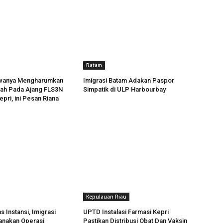
Batam
wanya Mengharumkan
Imigrasi Batam Adakan Paspor
ah Pada Ajang FLS3N
Simpatik di ULP Harbourbay
pri, ini Pesan Riana
Kepulauan Riau
as Instansi, Imigrasi
UPTD Instalasi Farmasi Kepri
anakan Operasi
Pastikan Distribusi Obat Dan Vaksin