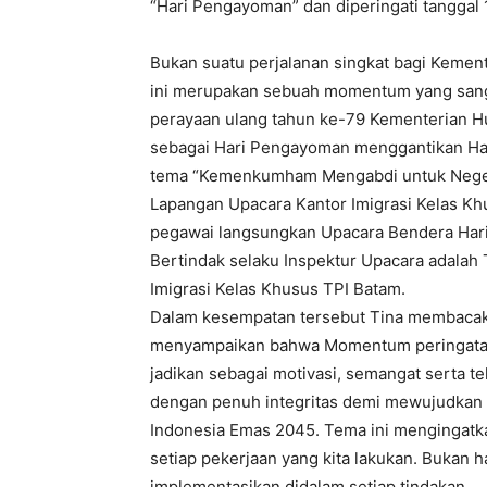
“Hari Pengayoman” dan diperingati tanggal 
Bukan suatu perjalanan singkat bagi Keme
ini merupakan sebuah momentum yang sang
perayaan ulang tahun ke-79 Kementerian Hu
sebagai Hari Pengayoman menggantikan Ha
tema “Kemenkumham Mengabdi untuk Negeri
Lapangan Upacara Kantor Imigrasi Kelas Kh
pegawai langsungkan Upacara Bendera Har
Bertindak selaku Inspektur Upacara adalah 
Imigrasi Kelas Khusus TPI Batam.
Dalam kesempatan tersebut Tina membaca
menyampaikan bahwa Momentum peringatan 
jadikan sebagai motivasi, semangat serta t
dengan penuh integritas demi mewujudka
Indonesia Emas 2045. Tema ini mengingatka
setiap pekerjaan yang kita lakukan. Bukan h
implementasikan didalam setiap tindakan.