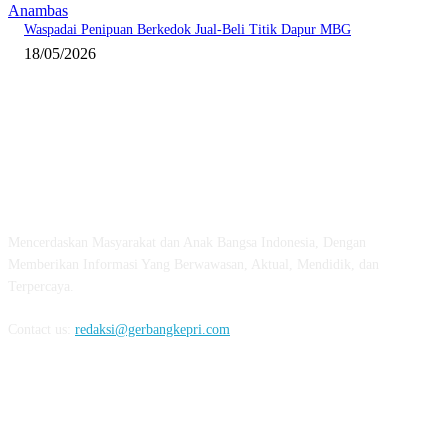
Anambas
Waspadai Penipuan Berkedok Jual-Beli Titik Dapur MBG
18/05/2026
ABOUT US
Mencerdaskan Masyarakat dan Anak Bangsa Indonesia, Dengan
Memberikan Informasi Yang Berwawasan, Aktual, Mendidik, dan
Terpercaya.
Contact us:
redaksi@gerbangkepri.com
FOLLOW US