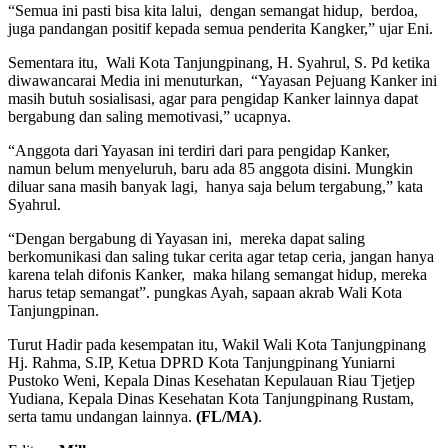
“Semua ini pasti bisa kita lalui, dengan semangat hidup, berdoa,
juga pandangan positif kepada semua penderita Kangker,” ujar Eni.
Sementara itu, Wali Kota Tanjungpinang, H. Syahrul, S. Pd ketika
diwawancarai Media ini menuturkan, “Yayasan Pejuang Kanker ini
masih butuh sosialisasi, agar para pengidap Kanker lainnya dapat
bergabung dan saling memotivasi,” ucapnya.
“Anggota dari Yayasan ini terdiri dari para pengidap Kanker,
namun belum menyeluruh, baru ada 85 anggota disini. Mungkin
diluar sana masih banyak lagi, hanya saja belum tergabung,” kata
Syahrul.
“Dengan bergabung di Yayasan ini, mereka dapat saling
berkomunikasi dan saling tukar cerita agar tetap ceria, jangan hanya
karena telah difonis Kanker, maka hilang semangat hidup, mereka
harus tetap semangat”. pungkas Ayah, sapaan akrab Wali Kota
Tanjungpinan.
Turut Hadir pada kesempatan itu, Wakil Wali Kota Tanjungpinang
Hj. Rahma, S.IP, Ketua DPRD Kota Tanjungpinang Yuniarni
Pustoko Weni, Kepala Dinas Kesehatan Kepulauan Riau Tjetjep
Yudiana, Kepala Dinas Kesehatan Kota Tanjungpinang Rustam,
serta tamu undangan lainnya.
(FL/MA)
.