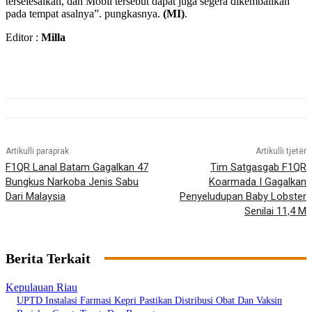
terselesaikan, dan Mobil tersebut dapat juga segera dikembalikan
pada tempat asalnya”. pungkasnya.
(MI)
.
Editor :
Milla
Artikulli paraprak
Artikulli tjetër
F1QR Lanal Batam Gagalkan 47
Tim Satgasgab F1QR
Bungkus Narkoba Jenis Sabu
Koarmada I Gagalkan
Dari Malaysia
Penyeludupan Baby Lobster
Senilai 11,4 M
Berita Terkait
Kepulauan Riau
UPTD Instalasi Farmasi Kepri Pastikan Distribusi Obat Dan Vaksin