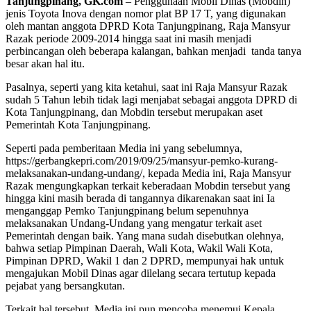
Tanjungpinang, GK.com
– Penggunaan Mobil Dinas (Mobdin)
jenis Toyota Inova dengan nomor plat BP 17 T, yang digunakan
oleh mantan anggota DPRD Kota Tanjungpinang, Raja Mansyur
Razak periode 2009-2014 hingga saat ini masih menjadi
perbincangan oleh beberapa kalangan, bahkan menjadi tanda tanya
besar akan hal itu.
Pasalnya, seperti yang kita ketahui, saat ini Raja Mansyur Razak
sudah 5 Tahun lebih tidak lagi menjabat sebagai anggota DPRD di
Kota Tanjungpinang, dan Mobdin tersebut merupakan aset
Pemerintah Kota Tanjungpinang.
Seperti pada pemberitaan Media ini yang sebelumnya,
https://gerbangkepri.com/2019/09/25/mansyur-pemko-kurang-
melaksanakan-undang-undang/, kepada Media ini, Raja Mansyur
Razak mengungkapkan terkait keberadaan Mobdin tersebut yang
hingga kini masih berada di tangannya dikarenakan saat ini Ia
menganggap Pemko Tanjungpinang belum sepenuhnya
melaksanakan Undang-Undang yang mengatur terkait aset
Pemerintah dengan baik. Yang mana sudah disebutkan olehnya,
bahwa setiap Pimpinan Daerah, Wali Kota, Wakil Wali Kota,
Pimpinan DPRD, Wakil 1 dan 2 DPRD, mempunyai hak untuk
mengajukan Mobil Dinas agar dilelang secara tertutup kepada
pejabat yang bersangkutan.
Terkait hal tersebut, Media ini pun mencoba menemui Kepala