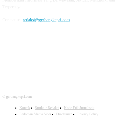
Memberikan Informasi Yang Berwawasan, Aktual, Mendidik, dan
Terpercaya.
Contact us:
redaksi@gerbangkepri.com
FOLLOW US
© gerbangkepri.com
Kontak
Struktur Redaksi
Kode Etik Jurnalistik
Pedoman Media Siber
Disclaimer
Privacy Policy