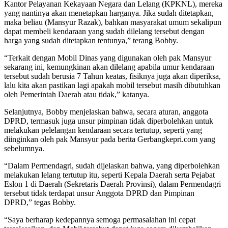
Kantor Pelayanan Kekayaan Negara dan Lelang (KPKNL), mereka
yang nantinya akan menetapkan harganya. Jika sudah ditetapkan,
maka beliau (Mansyur Razak), bahkan masyarakat umum sekalipun
dapat membeli kendaraan yang sudah dilelang tersebut dengan
harga yang sudah ditetapkan tentunya,” terang Bobby.
“Terkait dengan Mobil Dinas yang digunakan oleh pak Mansyur
sekarang ini, kemungkinan akan dilelang apabila umur kendaraan
tersebut sudah berusia 7 Tahun keatas, fisiknya juga akan diperiksa,
lalu kita akan pastikan lagi apakah mobil tersebut masih dibutuhkan
oleh Pemerintah Daerah atau tidak,” katanya.
Selanjutnya, Bobby menjelaskan bahwa, secara aturan, anggota
DPRD, termasuk juga unsur pimpinan tidak diperbolehkan untuk
melakukan pelelangan kendaraan secara tertutup, seperti yang
diinginkan oleh pak Mansyur pada berita Gerbangkepri.com yang
sebelumnya.
“Dalam Permendagri, sudah dijelaskan bahwa, yang diperbolehkan
melakukan lelang tertutup itu, seperti Kepala Daerah serta Pejabat
Eslon 1 di Daerah (Sekretaris Daerah Provinsi), dalam Permendagri
tersebut tidak terdapat unsur Anggota DPRD dan Pimpinan
DPRD,” tegas Bobby.
“Saya berharap kedepannya semoga permasalahan ini cepat