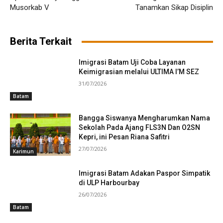
Musorkab V
Tanamkan Sikap Disiplin
Berita Terkait
Imigrasi Batam Uji Coba Layanan
Keimigrasian melalui ULTIMA I’M SEZ
31/07/2026
Batam
Bangga Siswanya Mengharumkan Nama
Sekolah Pada Ajang FLS3N Dan O2SN
Kepri, ini Pesan Riana Safitri
27/07/2026
Karimun
Imigrasi Batam Adakan Paspor Simpatik
di ULP Harbourbay
26/07/2026
Batam