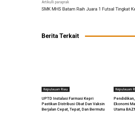
Artikulli paraprak
SMK MHS Batam Raih Juara 1 Futsal Tingkat Ke
Berita Terkait
Kepulauan Riau
Kepulauan R
UPTD Instalasi Farmasi Kepri
Pendidikan,
Pastikan Distribusi Obat Dan Vaksin
Ekonomi Ma
Berjalan Cepat, Tepat, Dan Bermutu
Utama BAZN