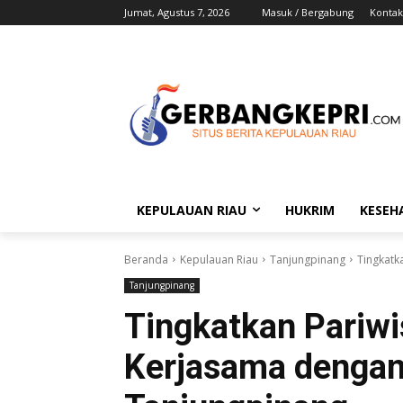
Jumat, Agustus 7, 2026
Masuk / Bergabung
Kontak
KEPULAUAN RIAU
HUKRIM
KESEH
Beranda
Kepulauan Riau
Tanjungpinang
Tingkatk
Tanjungpinang
Tingkatkan Pariwi
Kerjasama dengan