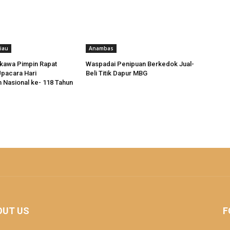
iau
Anambas
ikawa Pimpin Rapat
Waspadai Penipuan Berkedok Jual-
pacara Hari
Beli Titik Dapur MBG
 Nasional ke- 118 Tahun
OUT US
F