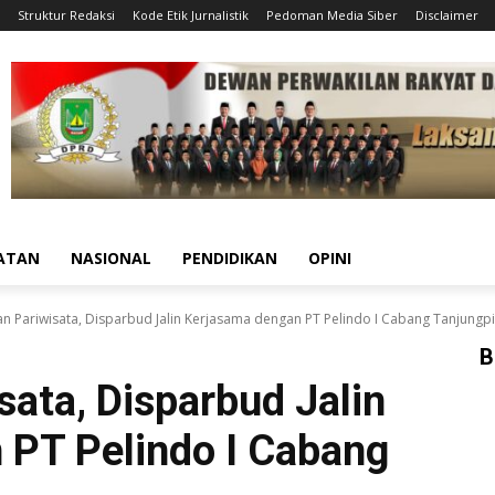
Struktur Redaksi
Kode Etik Jurnalistik
Pedoman Media Siber
Disclaimer
ATAN
NASIONAL
PENDIDIKAN
OPINI
an Pariwisata, Disparbud Jalin Kerjasama dengan PT Pelindo I Cabang Tanjungp
B
sata, Disparbud Jalin
 PT Pelindo I Cabang