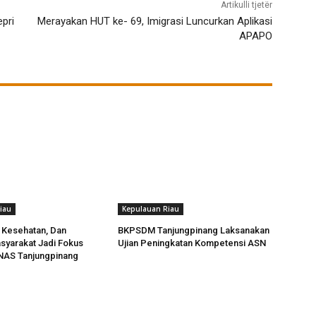
Artikulli tjetër
pri
Merayakan HUT ke- 69, Imigrasi Luncurkan Aplikasi
APAPO
iau
Kepulauan Riau
 Kesehatan, Dan
BKPSDM Tanjungpinang Laksanakan
syarakat Jadi Fokus
Ujian Peningkatan Kompetensi ASN
AS Tanjungpinang