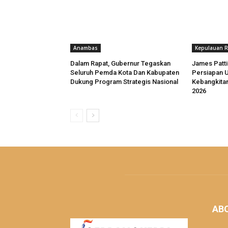
Anambas
Kepulauan R
Dalam Rapat, Gubernur Tegaskan
James Patt
Seluruh Pemda Kota Dan Kabupaten
Persiapan U
Dukung Program Strategis Nasional
Kebangkitan
2026
AB