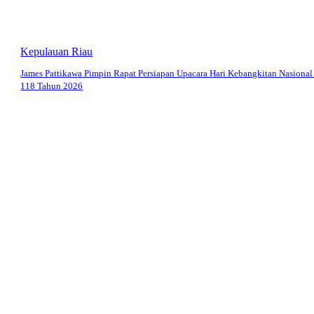
Kepulauan Riau
James Pattikawa Pimpin Rapat Persiapan Upacara Hari Kebangkitan Nasional
118 Tahun 2026