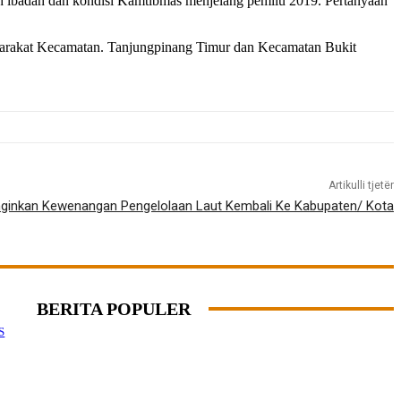
mah ibadah dan kondisi Kamtibmas menjelang pemilu 2019. Pertanyaan
yarakat Kecamatan. Tanjungpinang Timur dan Kecamatan Bukit
Artikulli tjetër
nginkan Kewenangan Pengelolaan Laut Kembali Ke Kabupaten/ Kota
BERITA POPULER
S