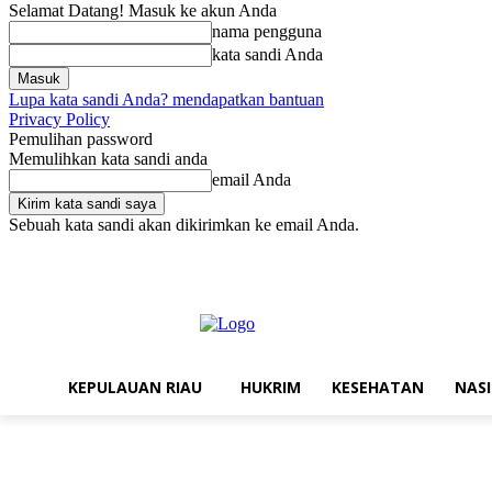
Selamat Datang! Masuk ke akun Anda
nama pengguna
kata sandi Anda
Lupa kata sandi Anda? mendapatkan bantuan
Privacy Policy
Pemulihan password
Memulihkan kata sandi anda
email Anda
Sebuah kata sandi akan dikirimkan ke email Anda.
Sabtu, Agustus 8, 2026
Masuk / Bergabung
Kontak
Struktur Reda
KEPULAUAN RIAU
HUKRIM
KESEHATAN
NAS