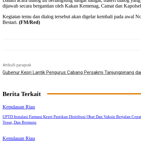
Dalam acara dialog ini berlangsung sangat hangat, materi dialog ya
dijawab secara bergantian oleh Kakan Kemenag, Camat dan Kapolse
Kegiatan temu dan dialog tersebut akan digelar kembali pada awa
Bestari.
(FM/Red)
Artikulli paraprak
Gubenur Kepri Lantik Pengurus Cabang Persakmi Tanjungpinang da
Berita Terkait
Kepulauan Riau
UPTD Instalasi Farmasi Kepri Pastikan Distribusi Obat Dan Vaksin Berjalan Cepat
Tepat, Dan Bermutu
Kepulauan Riau