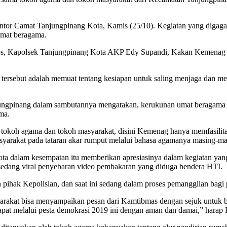
a kantor Camat Tanjungpinang Kota, Kamis (25/10). Kegiatan yang diga
 umat beragama.
.Sos, Kapolsek Tanjungpinang Kota AKP Edy Supandi, Kakan Kemenag
tersebut adalah memuat tentang kesiapan untuk saling menjaga dan 
pinang dalam sambutannya mengatakan, kerukunan umat beragama haru
ma.
 tokoh agama dan tokoh masyarakat, disini Kemenag hanya memfasilita
asyarakat pada tataran akar rumput melalui bahasa agamanya masing-m
ta dalam kesempatan itu memberikan apresiasinya dalam kegiatan ya
sedang viral penyebaran video pembakaran yang diduga bendera HTI.
 pihak Kepolisian, dan saat ini sedang dalam proses pemanggilan bagi p
akat bisa menyampaikan pesan dari Kamtibmas dengan sejuk untuk bi
dapat melalui pesta demokrasi 2019 ini dengan aman dan damai,” harap