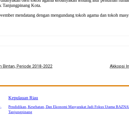
ng ditanyakan oleh tokoh agama kebanyakan tentang alur pendirian ru
k Tanjungpinang Kota.
l November mendatang dengan mengundang tokoh agama dan tokoh mas
n Bintan, Periode 2018-2022
Akkopsi I
Kepulauan Riau
,
Pendidikan, Kesehatan, Dan Ekonomi Masyarakat Jadi Fokus Utama BAZNA
Tanjungpinang