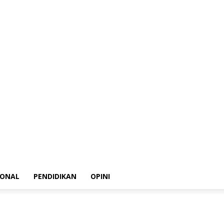
ksi
Kode Etik Jurnalistik
Pedoman Media Siber
Disclaimer
Privacy Policy
IONAL
PENDIDIKAN
OPINI