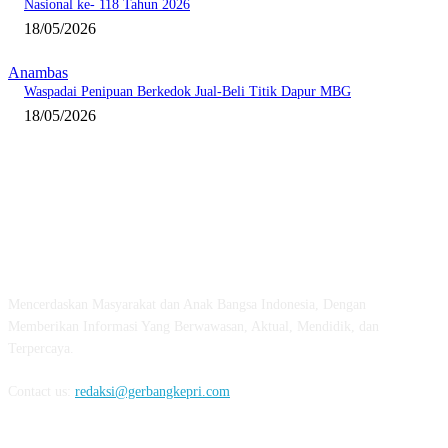
Nasional ke- 118 Tahun 2026
18/05/2026
Anambas
Waspadai Penipuan Berkedok Jual-Beli Titik Dapur MBG
18/05/2026
ABOUT US
Mencerdaskan Masyarakat dan Anak Bangsa Indonesia, Dengan
Memberikan Informasi Yang Berwawasan, Aktual, Mendidik, dan
Terpercaya.
Contact us:
redaksi@gerbangkepri.com