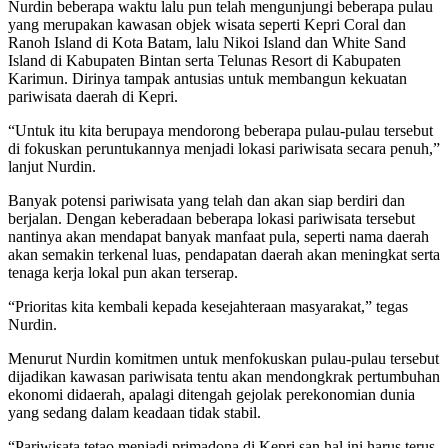
Nurdin beberapa waktu lalu pun telah mengunjungi beberapa pulau
yang merupakan kawasan objek wisata seperti Kepri Coral dan
Ranoh Island di Kota Batam, lalu Nikoi Island dan White Sand
Island di Kabupaten Bintan serta Telunas Resort di Kabupaten
Karimun. Dirinya tampak antusias untuk membangun kekuatan
pariwisata daerah di Kepri.
“Untuk itu kita berupaya mendorong beberapa pulau-pulau tersebut
di fokuskan peruntukannya menjadi lokasi pariwisata secara penuh,”
lanjut Nurdin.
Banyak potensi pariwisata yang telah dan akan siap berdiri dan
berjalan. Dengan keberadaan beberapa lokasi pariwisata tersebut
nantinya akan mendapat banyak manfaat pula, seperti nama daerah
akan semakin terkenal luas, pendapatan daerah akan meningkat serta
tenaga kerja lokal pun akan terserap.
“Prioritas kita kembali kepada kesejahteraan masyarakat,” tegas
Nurdin.
Menurut Nurdin komitmen untuk menfokuskan pulau-pulau tersebut
dijadikan kawasan pariwisata tentu akan mendongkrak pertumbuhan
ekonomi didaerah, apalagi ditengah gejolak perekonomian dunia
yang sedang dalam keadaan tidak stabil.
“Pariwisata tetao menjadi primadona di Kepri san hal ini harus terus