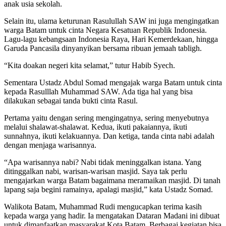
anak usia sekolah.
Selain itu, ulama keturunan Rasulullah SAW ini juga mengingatkan
warga Batam untuk cinta Negara Kesatuan Republik Indonesia.
Lagu-lagu kebangsaan Indonesia Raya, Hari Kemerdekaan, hingga
Garuda Pancasila dinyanyikan bersama ribuan jemaah tabligh.
“Kita doakan negeri kita selamat,” tutur Habib Syech.
Sementara Ustadz Abdul Somad mengajak warga Batam untuk cinta
kepada Rasulllah Muhammad SAW. Ada tiga hal yang bisa
dilakukan sebagai tanda bukti cinta Rasul.
Pertama yaitu dengan sering mengingatnya, sering menyebutnya
melalui shalawat-shalawat. Kedua, ikuti pakaiannya, ikuti
sunnahnya, ikuti kelakuannya. Dan ketiga, tanda cinta nabi adalah
dengan menjaga warisannya.
“Apa warisannya nabi? Nabi tidak meninggalkan istana. Yang
ditinggalkan nabi, warisan-warisan masjid. Saya tak perlu
mengajarkan warga Batam bagaimana meramaikan masjid. Di tanah
lapang saja begini ramainya, apalagi masjid,” kata Ustadz Somad.
Walikota Batam, Muhammad Rudi mengucapkan terima kasih
kepada warga yang hadir. Ia mengatakan Dataran Madani ini dibuat
untuk dimanfaatkan masyarakat Kota Batam. Berbagai kegiatan bisa