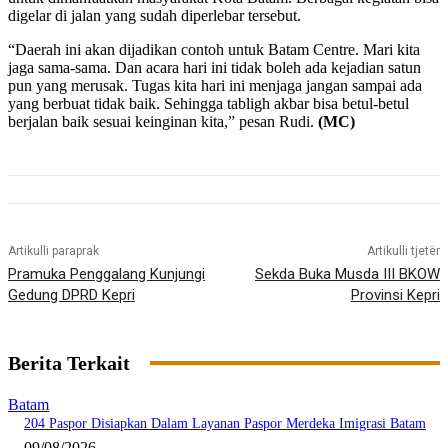
digelar di jalan yang sudah diperlebar tersebut.
“Daerah ini akan dijadikan contoh untuk Batam Centre. Mari kita
jaga sama-sama. Dan acara hari ini tidak boleh ada kejadian satun
pun yang merusak. Tugas kita hari ini menjaga jangan sampai ada
yang berbuat tidak baik. Sehingga tabligh akbar bisa betul-betul
berjalan baik sesuai keinginan kita,” pesan Rudi.
(MC)
Artikulli paraprak
Artikulli tjetër
Pramuka Penggalang Kunjungi
Sekda Buka Musda III BKOW
Gedung DPRD Kepri
Provinsi Kepri
Berita Terkait
Batam
204 Paspor Disiapkan Dalam Layanan Paspor Merdeka Imigrasi Batam
09/08/2026