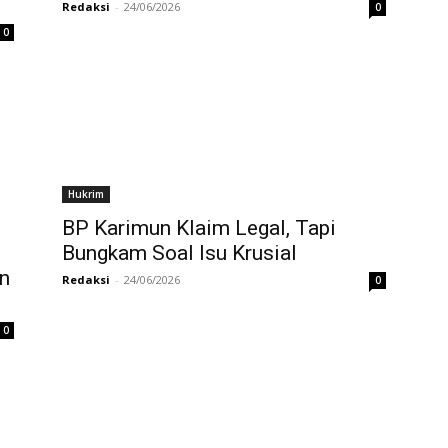
Redaksi
-
24/06/2026
0
0
Hukrim
BP Karimun Klaim Legal, Tapi
Bungkam Soal Isu Krusial
n
Redaksi
-
24/06/2026
0
0