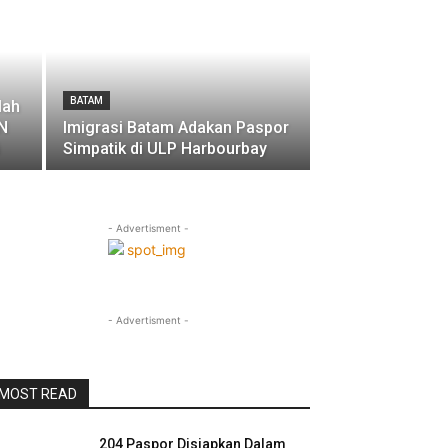
BATAM
lah
N
Imigrasi Batam Adakan Paspor
Simpatik di ULP Harbourbay
- Advertisment -
- Advertisment -
MOST READ
204 Paspor Disiapkan Dalam