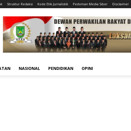
ak
Struktur Redaksi
Kode Etik Jurnalistik
Pedoman Media Siber
Disclaimer
ATAN
NASIONAL
PENDIDIKAN
OPINI