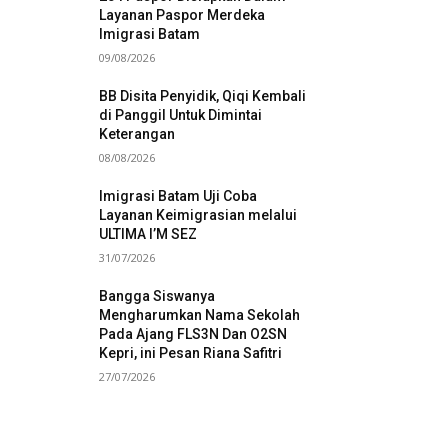
Layanan Paspor Merdeka
Imigrasi Batam
09/08/2026
BB Disita Penyidik, Qiqi Kembali
di Panggil Untuk Dimintai
Keterangan
08/08/2026
Imigrasi Batam Uji Coba
Layanan Keimigrasian melalui
ULTIMA I’M SEZ
31/07/2026
Bangga Siswanya
Mengharumkan Nama Sekolah
Pada Ajang FLS3N Dan O2SN
Kepri, ini Pesan Riana Safitri
27/07/2026