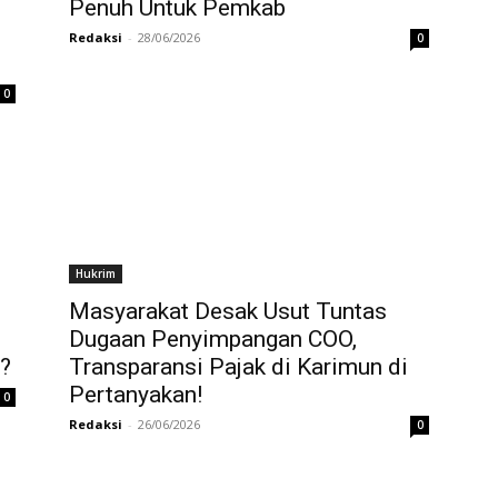
Penuh Untuk Pemkab
u
Redaksi
-
28/06/2026
0
0
Hukrim
Masyarakat Desak Usut Tuntas
Dugaan Penyimpangan COO,
?
Transparansi Pajak di Karimun di
Pertanyakan!
0
Redaksi
-
26/06/2026
0