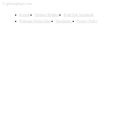
© gerbangkepri.com
Kontak
Struktur Redaksi
Kode Etik Jurnalistik
Pedoman Media Siber
Disclaimer
Privacy Policy