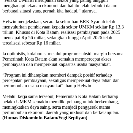
“Pelaku UMKM merupakan sektor yang paling tangguh
menghadapi tekanan ekonomi dan hal itu telah terbukti dalam
berbagai situasi yang pernah kita hadapi,” ujarnya.
Helwin menjelaskan, secara keseluruhan BRK Syariah telah
menyalurkan pembiayaan kepada sektor UMKM sekitar Rp 13,3
triliun. Khusus di Kota Batam, realisasi pembiayaan pada 2025
mencapai Rp 56 miliar, sedangkan hingga April 2026 telah
terealisasi sebesar Rp 16 miliar.
Ia optimistis, kolaborasi melalui program subsidi margin bersama
Pemerintah Kota Batam akan semakin mempercepat akses
pembiayaan dan memperkuat kapasitas usaha masyarakat.
“Program ini diharapkan memberi dampak positif terhadap
percepatan pembiayaan, sekaligus memperkuat daya tahan dan
pertumbuhan usaha masyarakat”. harap Helwin.
Melalui kerja sama tersebut, Pemerintah Kota Batam berharap
pelaku UMKM semakin memiliki peluang untuk berkembang,
meningkatkan daya saing, serta menjadi penggerak utama
pertumbuhan ekonomi daerah yang inklusif dan berkelanjutan.
(Humas Diskominfo Batam/Yogi Septiyan)