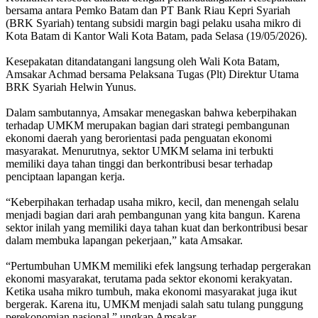
bersama antara Pemko Batam dan PT Bank Riau Kepri Syariah
(BRK Syariah) tentang subsidi margin bagi pelaku usaha mikro di
Kota Batam di Kantor Wali Kota Batam, pada Selasa (19/05/2026).
Kesepakatan ditandatangani langsung oleh Wali Kota Batam,
Amsakar Achmad bersama Pelaksana Tugas (Plt) Direktur Utama
BRK Syariah Helwin Yunus.
Dalam sambutannya, Amsakar menegaskan bahwa keberpihakan
terhadap UMKM merupakan bagian dari strategi pembangunan
ekonomi daerah yang berorientasi pada penguatan ekonomi
masyarakat. Menurutnya, sektor UMKM selama ini terbukti
memiliki daya tahan tinggi dan berkontribusi besar terhadap
penciptaan lapangan kerja.
“Keberpihakan terhadap usaha mikro, kecil, dan menengah selalu
menjadi bagian dari arah pembangunan yang kita bangun. Karena
sektor inilah yang memiliki daya tahan kuat dan berkontribusi besar
dalam membuka lapangan pekerjaan,” kata Amsakar.
“Pertumbuhan UMKM memiliki efek langsung terhadap pergerakan
ekonomi masyarakat, terutama pada sektor ekonomi kerakyatan.
Ketika usaha mikro tumbuh, maka ekonomi masyarakat juga ikut
bergerak. Karena itu, UMKM menjadi salah satu tulang punggung
perekonomian nasional,” ungkap Amsakar.