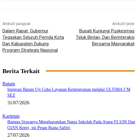
Artikulli paraprak
Artikulli tjetër
Dalam Rapat, Gubernur
Bupati Kunjungi Puskesmas
Tegaskan Seluruh Pemda Kota
Teluk Bintan, Dan Berinteraksi
Dan Kabupaten Dukung
Bersama Masyarakat
Program Strategis Nasional
Berita Terkait
Batam
Imigrasi Batam Uji Coba Layanan Keimigrasian melalui ULTIMA I’M
SEZ
31/07/2026
Karimun
Bangga Siswanya Mengharumkan Nama Sekolah Pada Ajang FLS3N Dan
O2SN Kepri, ini Pesan Riana Safitri
27/07/2026