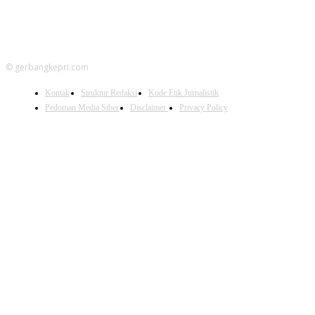
© gerbangkepri.com
Kontak
Struktur Redaksi
Kode Etik Jurnalistik
Pedoman Media Siber
Disclaimer
Privacy Policy