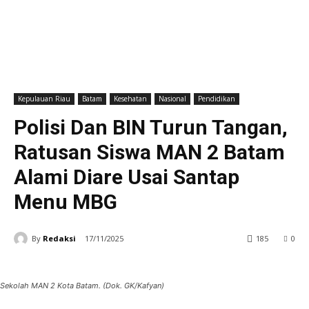
Kepulauan Riau
Batam
Kesehatan
Nasional
Pendidikan
Polisi Dan BIN Turun Tangan,
Ratusan Siswa MAN 2 Batam
Alami Diare Usai Santap
Menu MBG
By
Redaksi
17/11/2025
185
0
Sekolah MAN 2 Kota Batam. (Dok. GK/Kafyan)