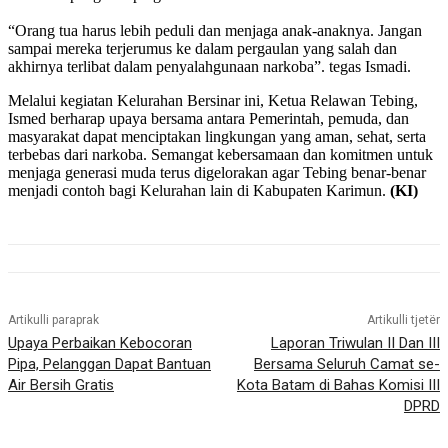
“Orang tua harus lebih peduli dan menjaga anak-anaknya. Jangan
sampai mereka terjerumus ke dalam pergaulan yang salah dan
akhirnya terlibat dalam penyalahgunaan narkoba”. tegas Ismadi.
Melalui kegiatan Kelurahan Bersinar ini, Ketua Relawan Tebing,
Ismed berharap upaya bersama antara Pemerintah, pemuda, dan
masyarakat dapat menciptakan lingkungan yang aman, sehat, serta
terbebas dari narkoba. Semangat kebersamaan dan komitmen untuk
menjaga generasi muda terus digelorakan agar Tebing benar-benar
menjadi contoh bagi Kelurahan lain di Kabupaten Karimun.
(KI)
Artikulli paraprak
Artikulli tjetër
Upaya Perbaikan Kebocoran
Laporan Triwulan II Dan III
Pipa, Pelanggan Dapat Bantuan
Bersama Seluruh Camat se-
Air Bersih Gratis
Kota Batam di Bahas Komisi III
DPRD