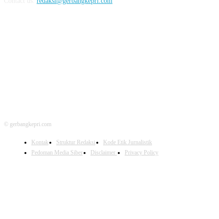
Contact us:
redaksi@gerbangkepri.com
FOLLOW US
© gerbangkepri.com
Kontak
Struktur Redaksi
Kode Etik Jurnalistik
Pedoman Media Siber
Disclaimer
Privacy Policy