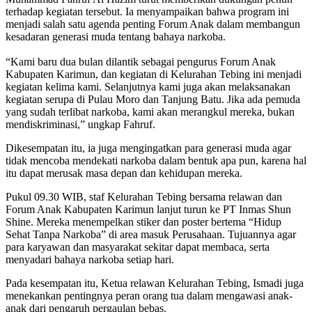
terhadap kegiatan tersebut. Ia menyampaikan bahwa program ini
menjadi salah satu agenda penting Forum Anak dalam membangun
kesadaran generasi muda tentang bahaya narkoba.
“Kami baru dua bulan dilantik sebagai pengurus Forum Anak
Kabupaten Karimun, dan kegiatan di Kelurahan Tebing ini menjadi
kegiatan kelima kami. Selanjutnya kami juga akan melaksanakan
kegiatan serupa di Pulau Moro dan Tanjung Batu. Jika ada pemuda
yang sudah terlibat narkoba, kami akan merangkul mereka, bukan
mendiskriminasi,” ungkap Fahruf.
Dikesempatan itu, ia juga mengingatkan para generasi muda agar
tidak mencoba mendekati narkoba dalam bentuk apa pun, karena hal
itu dapat merusak masa depan dan kehidupan mereka.
Pukul 09.30 WIB, staf Kelurahan Tebing bersama relawan dan
Forum Anak Kabupaten Karimun lanjut turun ke PT Inmas Shun
Shine. Mereka menempelkan stiker dan poster bertema “Hidup
Sehat Tanpa Narkoba” di area masuk Perusahaan. Tujuannya agar
para karyawan dan masyarakat sekitar dapat membaca, serta
menyadari bahaya narkoba setiap hari.
Pada kesempatan itu, Ketua relawan Kelurahan Tebing, Ismadi juga
menekankan pentingnya peran orang tua dalam mengawasi anak-
anak dari pengaruh pergaulan bebas.