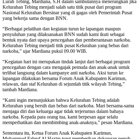
Lurah Tebing, Mardiana, S.H dalam sambutannya menerangkan jika
Kelurahan Tebing menjadi salah satu titik pusat dari program
Nasional Kelurahan Bersinar yang di gagas oleh Pemerintah Pusat
yang bekerja sama dengan BNN.
“Berbagai pelatihan dan kegiatan turun ke lapangan maupun
penyuluhan yang dilaksanakan BNN sudah kami ikuti sebagai
bentuk nyata dari upaya pencegahan dan pemberantasan narkoba.
Kelurahan Tebing menjadi titik pusat Kelurahan yang bebas dari
narkoba,” ujar Mardiana pukul 09.00 WIB.
“Kegiatan hari ini merupakan tindak lanjut dari berbagai program
pencegahan dengan cara mengajak pemuda dan anak-anak untuk
terlibat langsung dalam kampanye anti narkoba. Aksi turun ke
lapangan dilakukan bersama Forum Anak Kabupaten Karimun,
relawan, dan staf Kelurahan di sejumlah titik wilayah Tebing,”
tambah Mardiana.
“Kami ingin menunjukkan bahwa Kelurahan Tebing adalah
Kelurahan yang bersih dan bebas dari narkoba. Mari bersama-sama
menjaga diri dan keluarga agar tidak terjerumus dalam bahaya
narkoba. Kepada para orang tua, kami berpesan agar selalu
memperhatikan dan membimbing anak-anaknya,” pesan Mardiana.
Sementara itu, Ketua Forum Anak Kabupaten Karimun,
Muhammad Fahruf Al Hazim turut memberikan dukungan penuh