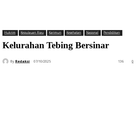
Hukrim
Kepulauan Riau
Karimun
Kesehatan
Nasional
Pendidikan
Kelurahan Tebing Bersinar
By
Redaksi
07/10/2025
136
0