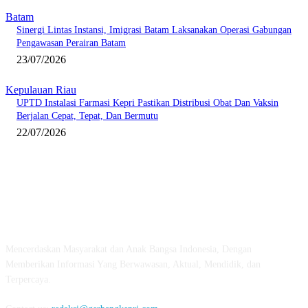
Batam
Sinergi Lintas Instansi, Imigrasi Batam Laksanakan Operasi Gabungan
Pengawasan Perairan Batam
23/07/2026
Kepulauan Riau
UPTD Instalasi Farmasi Kepri Pastikan Distribusi Obat Dan Vaksin
Berjalan Cepat, Tepat, Dan Bermutu
22/07/2026
ABOUT US
Mencerdaskan Masyarakat dan Anak Bangsa Indonesia, Dengan
Memberikan Informasi Yang Berwawasan, Aktual, Mendidik, dan
Terpercaya.