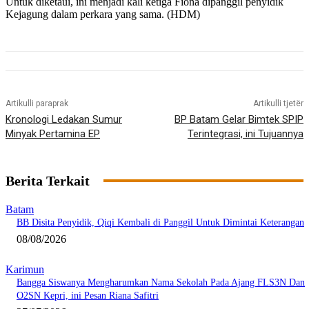
Untuk diketaui, ini menjadi kali ketiga Fiona dipanggil penyidik
Kejagung dalam perkara yang sama. (HDM)
Artikulli paraprak
Artikulli tjetër
Kronologi Ledakan Sumur
BP Batam Gelar Bimtek SPIP
Minyak Pertamina EP
Terintegrasi, ini Tujuannya
Berita Terkait
Batam
BB Disita Penyidik, Qiqi Kembali di Panggil Untuk Dimintai Keterangan
08/08/2026
Karimun
Bangga Siswanya Mengharumkan Nama Sekolah Pada Ajang FLS3N Dan
O2SN Kepri, ini Pesan Riana Safitri