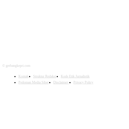
FOLLOW US
© gerbangkepri.com
Kontak
Struktur Redaksi
Kode Etik Jurnalistik
Pedoman Media Siber
Disclaimer
Privacy Policy