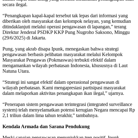
secara ilegal.
“Penangkapan kapal-kapal tersebut tak lepas dari informasi yang
diberikan oleh masyarakat dan kelompok nelayan, yang kemudian
ditindaklanjuti melalui operasi pengawasan di lapangan,” terang
Direktur Jenderal PSDKP KKP Pung Nugroho Saksono, Minggu
(29/6/2025) di Jakarta.
Pung, yang akrab disapa Ipunk, menegaskan bahwa strategi
pengawasan berbasis pelibatan masyarakat melalui Kelompok
Masyarakat Pengawas (Pokmaswas) terbukti efektif dalam
mengamankan wilayah perbatasan Indonesia, khususnya di Laut
Natuna Utara.
“Strategi ini sangat efektif dalam operasional pengawasan di
wilayah perbatasan. Kami mengapresiasi partisipasi masyarakat
dalam melaporkan aktivitas penangkapan ikan ilegal,” ujarnya.
“Penerapan sistem pengawasan terintegrasi (integrated surveillance
system) telah menyelamatkan potensi kerugian Negara mencapai Rp
2,1 triliun dalam lima tahun terakhir,” tambahnya.
Kendala Armada dan Sarana Pendukung
Meski capaian pengawasan menunjukkan tren positif, Ipunk