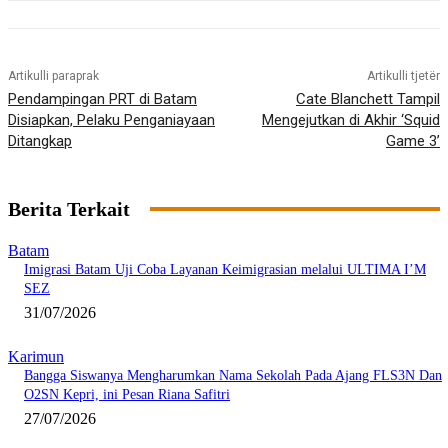
Artikulli paraprak
Artikulli tjetër
Pendampingan PRT di Batam
Cate Blanchett Tampil
Disiapkan, Pelaku Penganiayaan
Mengejutkan di Akhir ‘Squid
Ditangkap
Game 3’
Berita Terkait
Batam
Imigrasi Batam Uji Coba Layanan Keimigrasian melalui ULTIMA I’M
SEZ
31/07/2026
Karimun
Bangga Siswanya Mengharumkan Nama Sekolah Pada Ajang FLS3N Dan
O2SN Kepri, ini Pesan Riana Safitri
27/07/2026