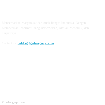
ABOUT US
Mencerdaskan Masyarakat dan Anak Bangsa Indonesia, Dengan
Memberikan Informasi Yang Berwawasan, Aktual, Mendidik, dan
Terpercaya.
Contact us:
redaksi@gerbangkepri.com
FOLLOW US
© gerbangkepri.com