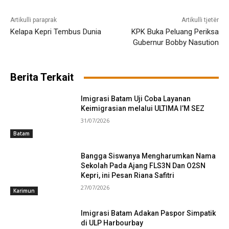
Artikulli paraprak
Artikulli tjetër
Kelapa Kepri Tembus Dunia
KPK Buka Peluang Periksa
Gubernur Bobby Nasution
Berita Terkait
Imigrasi Batam Uji Coba Layanan
Keimigrasian melalui ULTIMA I’M SEZ
31/07/2026
Batam
Bangga Siswanya Mengharumkan Nama
Sekolah Pada Ajang FLS3N Dan O2SN
Kepri, ini Pesan Riana Safitri
27/07/2026
Karimun
Imigrasi Batam Adakan Paspor Simpatik
di ULP Harbourbay